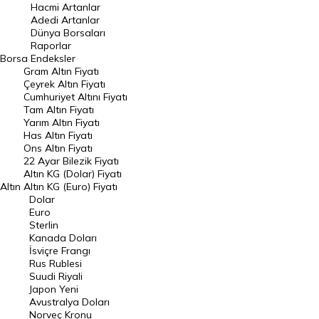
Hacmi Artanlar
Hacmi Artanlar
Adedi Artanlar
Geçmiş Kapanışlar
Dünya Borsaları
Raporlar
Dünya Borsaları
Borsa
Endeksler
Gram Altın Fiyatı
Raporlar
Çeyrek Altın Fiyatı
Endeksler
Cumhuriyet Altını Fiyatı
Tam Altın Fiyatı
Yarım Altın Fiyatı
DÖVİZ
Has Altın Fiyatı
Ons Altın Fiyatı
Döviz Kuru
22 Ayar Bilezik Fiyatı
Dolar Kuru
Altın KG (Dolar) Fiyatı
Altın
Altın KG (Euro) Fiyatı
Euro Kuru
Dolar
Euro
Pound Kuru
Sterlin
Kanada Doları
Frank Kuru
İsviçre Frangı
Riyal Kuru
Rus Rublesi
Suudi Riyali
Avustralya Doları
Japon Yeni
Avustralya Doları
Danimarka Kronu Kuru
Norveç Kronu