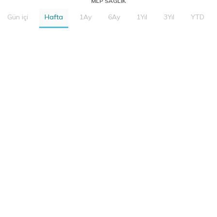
MLP SAGLIK
Gün içi
Hafta
1Ay
6Ay
1Yıl
3Yıl
YTD