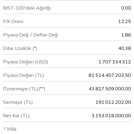
BIST-100'deki Ağırlğı
0,00
F/K Oranı
12,25
Piyasa Değ. / Defter Değ
1,86
Dibe Uzaklık (*)
40,38
Piyasa Değeri
(USD)
1.707.334.312
Piyasa Değeri
(TL)
81.514.457.203,50
Özsermaye
(TL)(**)
43.827.509.000,00
Sermaye
(TL)
191.012.202,00
Net Kar
(TL)
3.153.018.000,00
* Yıllık