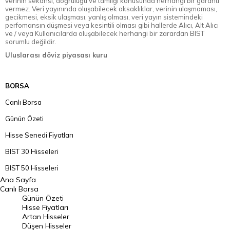
verinin sekansı, doğruluğu ve tamlığı konusunda herhangi bir garanti
vermez. Veri yayınında oluşabilecek aksaklıklar, verinin ulaşmaması,
gecikmesi, eksik ulaşması, yanlış olması, veri yayın sistemindeki
perfomansın düşmesi veya kesintili olması gibi hallerde Alıcı, Alt Alıcı
ve / veya Kullanıcılarda oluşabilecek herhangi bir zarardan BIST
sorumlu değildir.
Uluslarası döviz piyasası kuru
BORSA
Canlı Borsa
Günün Özeti
Hisse Senedi Fiyatları
BIST 30 Hisseleri
BIST 50 Hisseleri
Ana Sayfa
BIST 100 Hisseleri
Canlı Borsa
Günün Özeti
En Çok Artan Hisseler
Hisse Fiyatları
Artan Hisseler
En Çok Düşen Hisseler
Düşen Hisseler