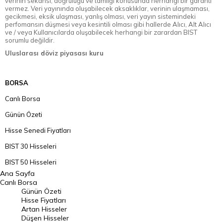
verinin sekansı, doğruluğu ve tamlığı konusunda herhangi bir garanti
vermez. Veri yayınında oluşabilecek aksaklıklar, verinin ulaşmaması,
gecikmesi, eksik ulaşması, yanlış olması, veri yayın sistemindeki
perfomansın düşmesi veya kesintili olması gibi hallerde Alıcı, Alt Alıcı
ve / veya Kullanıcılarda oluşabilecek herhangi bir zarardan BIST
sorumlu değildir.
Uluslarası döviz piyasası kuru
BORSA
Canlı Borsa
Günün Özeti
Hisse Senedi Fiyatları
BIST 30 Hisseleri
BIST 50 Hisseleri
Ana Sayfa
BIST 100 Hisseleri
Canlı Borsa
Günün Özeti
En Çok Artan Hisseler
Hisse Fiyatları
Artan Hisseler
En Çok Düşen Hisseler
Düşen Hisseler