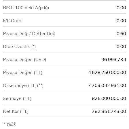
BIST-100'deki Ağırlğı
0,00
F/K Oranı
0,00
Piyasa Değ. / Defter Değ
0,60
Dibe Uzaklık (*)
0,00
Piyasa Değeri
(USD)
96.993.734
Piyasa Değeri
(TL)
4.628.250.000,00
Özsermaye
(TL)(**)
7.703.042.931,00
Sermaye
(TL)
825.000.000,00
Net Kar
(TL)
782.851.743,00
* Yıllık