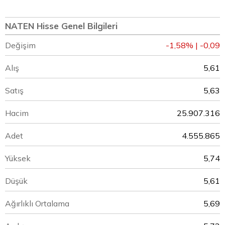
NATEN Hisse Genel Bilgileri
Değişim
-1,58% | -0,09
Alış
5,61
Satış
5,63
Hacim
25.907.316
Adet
4.555.865
Yüksek
5,74
Düşük
5,61
Ağırlıklı Ortalama
5,69