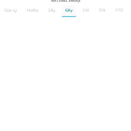
NATUREL ENERJI
Gün içi
Hafta
1Ay
6Ay
1Yıl
3Yıl
YTD