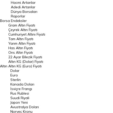
Hacmi Artanlar
Hacmi Artanlar
Adedi Artanlar
Geçmiş Kapanışlar
Dünya Borsaları
Raporlar
Dünya Borsaları
Borsa
Endeksler
Gram Altın Fiyatı
Raporlar
Çeyrek Altın Fiyatı
Endeksler
Cumhuriyet Altını Fiyatı
Tam Altın Fiyatı
Yarım Altın Fiyatı
DÖVİZ
Has Altın Fiyatı
Ons Altın Fiyatı
Döviz Kuru
22 Ayar Bilezik Fiyatı
Dolar Kuru
Altın KG (Dolar) Fiyatı
Altın
Altın KG (Euro) Fiyatı
Euro Kuru
Dolar
Euro
Pound Kuru
Sterlin
Kanada Doları
Frank Kuru
İsviçre Frangı
Riyal Kuru
Rus Rublesi
Suudi Riyali
Avustralya Doları
Japon Yeni
Avustralya Doları
Danimarka Kronu Kuru
Norveç Kronu