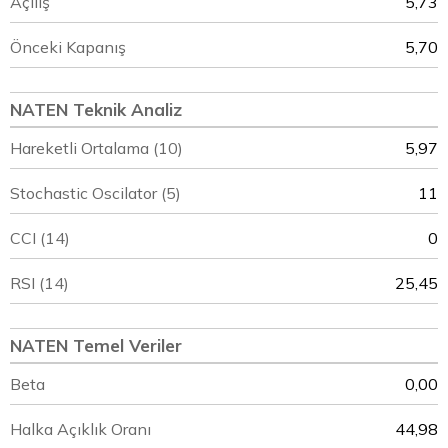
Açılış
5,73
Önceki Kapanış
5,70
NATEN Teknik Analiz
Hareketli Ortalama (10)
5,97
Stochastic Oscilator (5)
11
CCI (14)
0
RSI (14)
25,45
NATEN Temel Veriler
Beta
0,00
Halka Açıklık Oranı
44,98