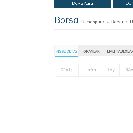
Döviz Kuru
Dol
Borsa
Uzmanpara
»
Borsa
»
H
HİSSE DETAY
ORANLAR
MALİ TABLOLA
Gün içi
Hafta
1Ay
6Ay