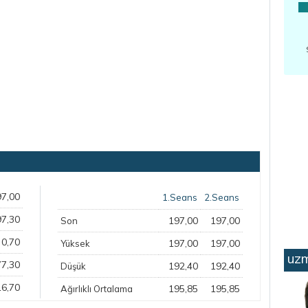
97,00
1.Seans
2.Seans
97,30
197,00
197,00
Son
0,70
197,00
197,00
Yüksek
uzm
77,30
192,40
192,40
Düşük
16,70
195,85
195,85
Ağırlıklı Ortalama