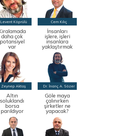
Levent Köprülü
Cem Kılıç
Kiralamada
İnsanları
daha çok
işlere, işleri
potansiyel
insanlara
var
yaklaştırmak
Zeynep Aktaş
Dr. İnanç A. Sözer
Altın
Göle maya
soluklandı
çalınırken
borsa
şirketler ne
parıldıyor
yapacak?