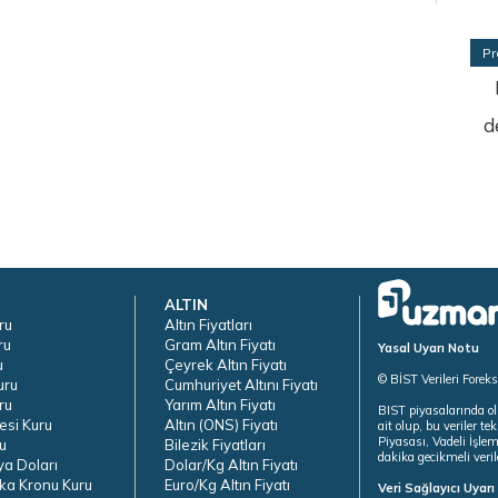
Pr
d
ALTIN
ru
Altın Fiyatları
ru
Gram Altın Fiyatı
Yasal Uyarı Notu
u
Çeyrek Altın Fiyatı
© BİST Verileri Forek
uru
Cumhuriyet Altını Fiyatı
ru
Yarım Altın Fiyatı
BIST piyasalarında ol
esi Kuru
Altın (ONS) Fiyatı
ait olup, bu veriler 
Piyasası, Vadeli İşle
u
Bilezik Fiyatları
dakika gecikmeli veril
ya Doları
Dolar/Kg Altın Fiyatı
ka Kronu Kuru
Euro/Kg Altın Fiyatı
Veri Sağlayıcı Uyar