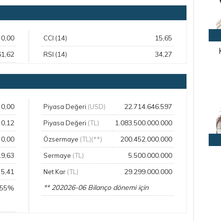
0,00
15,65
CCI (14)
61,62
34,27
RSI (14)
0,00
22.714.646.597
Piyasa Değeri
(USD)
0,12
1.083.500.000.000
Piyasa Değeri
(TL)
0,00
200.452.000.000
Özsermaye
(TL)(**)
19,63
5.500.000.000
Sermaye
(TL)
5,41
29.299.000.000
Net Kar
(TL)
** 202026-06 Bilanço dönemi için
,55%