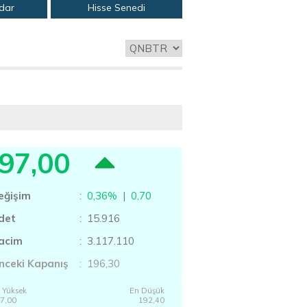
adar
Hisse Senedi
97,00
eğişim
:
0,36%
|
0,70
det
: 15.916
acim
: 3.117.110
nceki Kapanış
: 196,30
 Yüksek
En Düşük
7,00
192,40