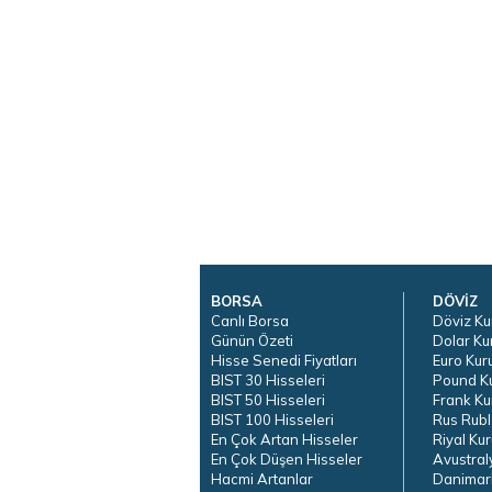
BORSA
DÖVİZ
Canlı Borsa
Döviz Ku
Günün Özeti
Dolar Ku
Hisse Senedi Fiyatları
Euro Kur
BIST 30 Hisseleri
Pound K
BIST 50 Hisseleri
Frank Ku
BIST 100 Hisseleri
Rus Rubl
En Çok Artan Hisseler
Riyal Kur
En Çok Düşen Hisseler
Avustral
Hacmi Artanlar
Danimar