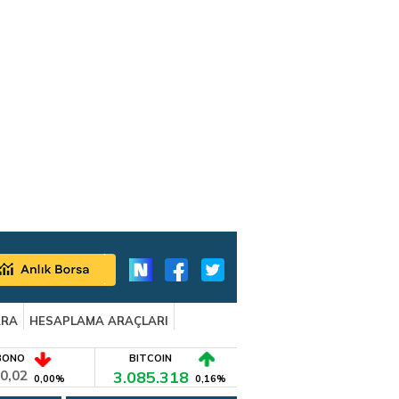
ARA
HESAPLAMA ARAÇLARI
BONO
BITCOIN
0,02
3.085.318
0,00%
0,16%