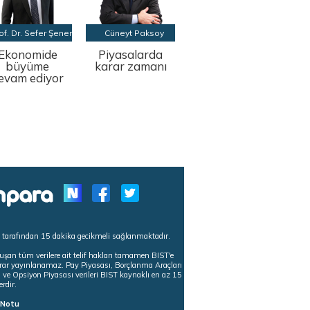
of. Dr. Sefer Şener
Cüneyt Paksoy
Ekonomide
Piyasalarda
büyüme
karar zamanı
evam ediyor
s tarafından 15 dakika gecikmeli sağlanmaktadır.
uşan tüm verilere ait telif hakları tamamen BIST'e
tekrar yayınlanamaz. Pay Piyasası, Borçlanma Araçları
m ve Opsiyon Piyasası verileri BIST kaynaklı en az 15
erdir.
ı Notu