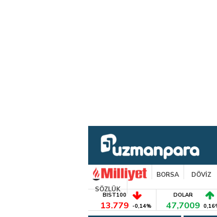
BORSA
DÖVİZ
SÖZLÜK
BIST100
DOLAR
13.779
47,7009
-0,14%
0,16