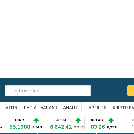
ALTIN
EMTİA
VARANT
ANALİZ
HABERLER
KRİPTO P
EURO
ALTIN
PETROL
55,1988
6.642,42
83,26
4
%
0,34%
2,31%
0,93%