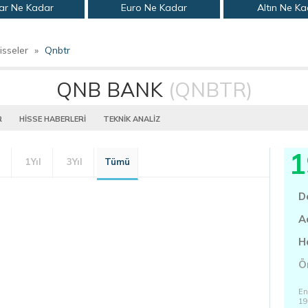
ar Ne Kadar
Euro Ne Kadar
Altın Ne K
isseler
»
Qnbtr
QNB BANK
(QNBTR)
R
HİSSE HABERLERİ
TEKNİK ANALİZ
1
1Yıl
3Yıl
Tümü
D
A
H
Ö
En
19