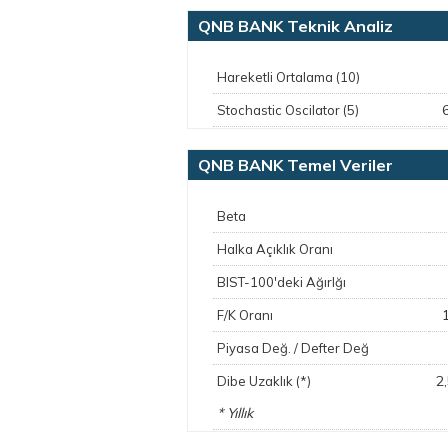
QNB BANK Teknik Analiz
Hareketli Ortalama (10)
Stochastic Oscilator (5)
QNB BANK Temel Veriler
Beta
Halka Açıklık Oranı
BIST-100'deki Ağırlğı
F/K Oranı
Piyasa Değ. / Defter Değ
2
Dibe Uzaklık (*)
* Yıllık