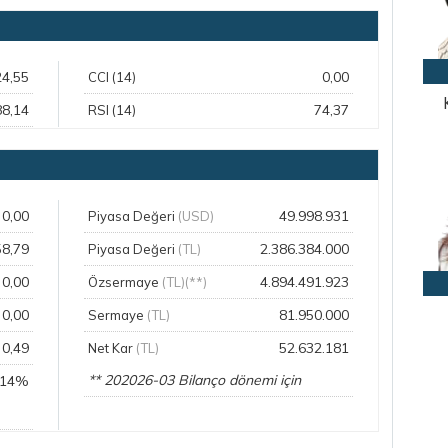
24,55
0,00
CCI (14)
88,14
74,37
RSI (14)
0,00
49.998.931
Piyasa Değeri
(USD)
58,79
2.386.384.000
Piyasa Değeri
(TL)
0,00
4.894.491.923
Özsermaye
(TL)(**)
0,00
81.950.000
Sermaye
(TL)
0,49
52.632.181
Net Kar
(TL)
** 202026-03 Bilanço dönemi için
,14%