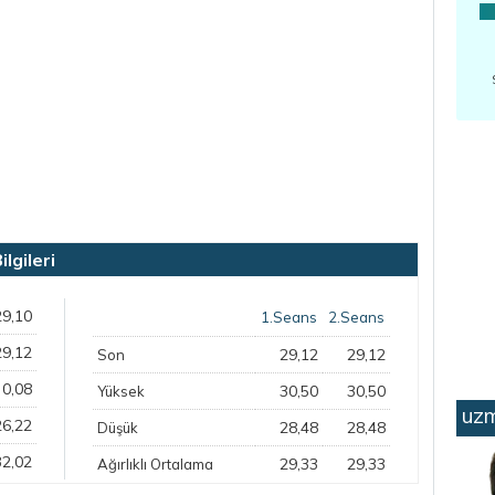
lgileri
29,10
1.Seans
2.Seans
29,12
29,12
29,12
Son
0,08
30,50
30,50
Yüksek
uzm
26,22
28,48
28,48
Düşük
32,02
29,33
29,33
Ağırlıklı Ortalama