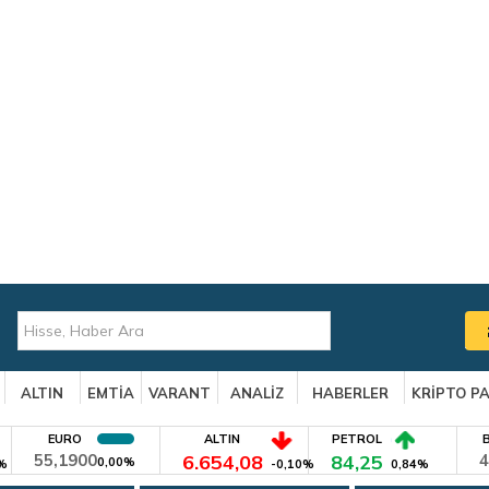
ALTIN
EMTİA
VARANT
ANALİZ
HABERLER
KRİPTO P
EURO
ALTIN
PETROL
55,1900
6.654,08
84,25
4
0,00%
%
-0,10%
0,84%