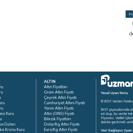
Pr
d
ALTIN
ru
Altın Fiyatları
ru
Gram Altın Fiyatı
Yasal Uyarı Notu
u
Çeyrek Altın Fiyatı
© BİST Verileri Forek
uru
Cumhuriyet Altını Fiyatı
ru
Yarım Altın Fiyatı
BIST piyasalarında ol
esi Kuru
Altın (ONS) Fiyatı
ait olup, bu veriler 
Piyasası, Vadeli İşle
u
Bilezik Fiyatları
dakika gecikmeli veril
ya Doları
Dolar/Kg Altın Fiyatı
ka Kronu Kuru
Euro/Kg Altın Fiyatı
Veri Sağlayıcı Uyar