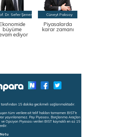
of. Dr. Sefer Şener
Cüneyt Paksoy
Ekonomide
Piyasalarda
büyüme
karar zamanı
evam ediyor
s tarafından 15 dakika gecikmeli sağlanmaktadır.
uşan tüm verilere ait telif hakları tamamen BIST'e
tekrar yayınlanamaz. Pay Piyasası, Borçlanma Araçları
m ve Opsiyon Piyasası verileri BIST kaynaklı en az 15
erdir.
ı Notu