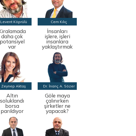
Levent Köprülü
Cem Kılıç
Kiralamada
İnsanları
daha çok
işlere, işleri
potansiyel
insanlara
var
yaklaştırmak
Zeynep Aktaş
Dr. İnanç A. Sözer
Altın
Göle maya
soluklandı
çalınırken
borsa
şirketler ne
parıldıyor
yapacak?