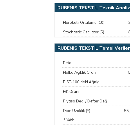
RUBENIS TEKSTIL Teknik Analiz
Hareketli Ortalama (10)
Stochastic Oscilator (5)
RUBENIS TEKSTIL Temel Veriler
Beta
Halka Açıklık Oranı
BIST-100'deki Ağırlğı
F/K Oranı
Piyasa Değ. / Defter Değ
55
Dibe Uzaklık (*)
* Yıllık