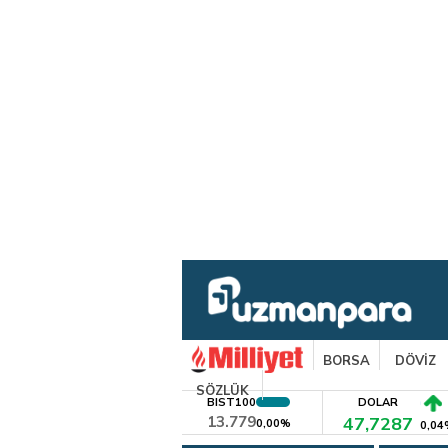
BORSA
DÖVİZ
SÖZLÜK
BIST100
DOLAR
13.779
47,7287
0,00%
0,04