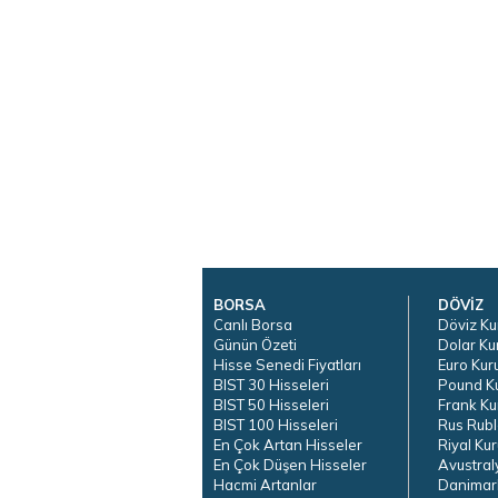
BORSA
DÖVİZ
Canlı Borsa
Döviz Ku
Günün Özeti
Dolar Ku
Hisse Senedi Fiyatları
Euro Kur
BIST 30 Hisseleri
Pound K
BIST 50 Hisseleri
Frank Ku
BIST 100 Hisseleri
Rus Rubl
En Çok Artan Hisseler
Riyal Kur
En Çok Düşen Hisseler
Avustral
Hacmi Artanlar
Danimar