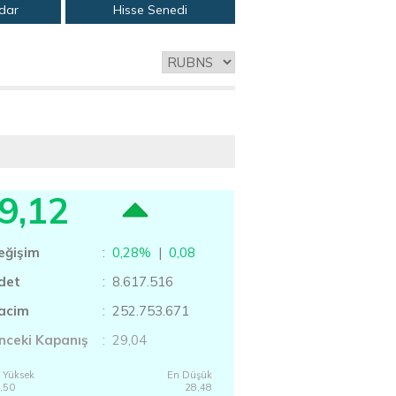
adar
Hisse Senedi
9,12
eğişim
:
0,28%
|
0,08
det
: 8.617.516
acim
: 252.753.671
nceki Kapanış
: 29,04
 Yüksek
En Düşük
,50
28,48