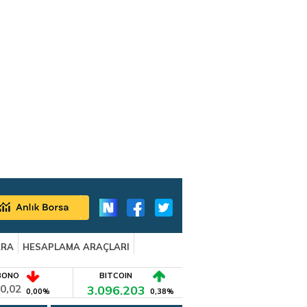
ARA
HESAPLAMA ARAÇLARI
BONO
BITCOIN
0,02
3.096.203
0,00%
0,38%