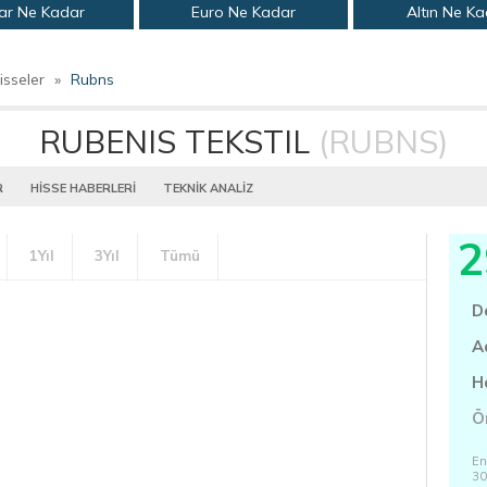
ar Ne Kadar
Euro Ne Kadar
Altın Ne K
isseler
»
Rubns
RUBENIS TEKSTIL
(RUBNS)
R
HİSSE HABERLERİ
TEKNİK ANALİZ
2
1Yıl
3Yıl
Tümü
D
A
H
Ö
En
30