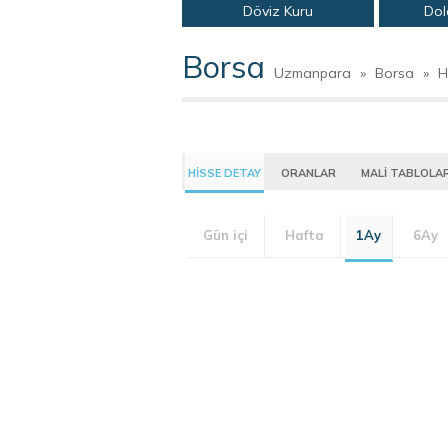
Döviz Kuru
Dol
Borsa
Uzmanpara
»
Borsa
»
H
HİSSE DETAY
ORANLAR
MALİ TABLOLA
Gün içi
Hafta
1Ay
6Ay