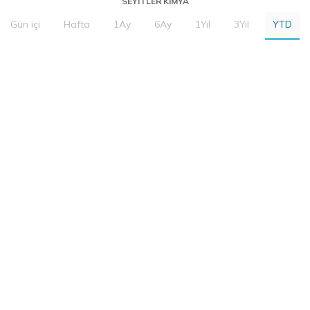
SEYITLER KIMYA
Gün içi
Hafta
1Ay
6Ay
1Yıl
3Yıl
YTD