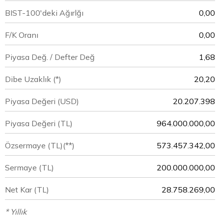
BIST-100'deki Ağırlğı
0,00
F/K Oranı
0,00
Piyasa Değ. / Defter Değ
1,68
Dibe Uzaklık (*)
20,20
Piyasa Değeri
(USD)
20.207.398
Piyasa Değeri
(TL)
964.000.000,00
Özsermaye
(TL)(**)
573.457.342,00
Sermaye
(TL)
200.000.000,00
Net Kar
(TL)
28.758.269,00
* Yıllık