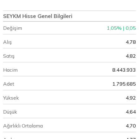
SEYKM Hisse Genel Bilgileri
Değişim
1,05% | 0,05
Alış
4,78
Satış
4,82
Hacim
8.443.933
Adet
1.795.685
Yüksek
4,92
Düşük
4,64
Ağırlıklı Ortalama
4,70