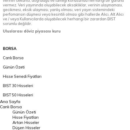
verinin sekansı, doğruluğu ve tamlığı konusunda herhangi bir garanti
vermez. Veri yayınında oluşabilecek aksaklıklar, verinin ulaşmaması,
gecikmesi, eksik ulaşması, yanlış olması, veri yayın sistemindeki
perfomansın düşmesi veya kesintili olması gibi hallerde Alıcı, Alt Alıcı
ve / veya Kullanıcılarda oluşabilecek herhangi bir zarardan BIST
sorumlu değildir.
Uluslarası döviz piyasası kuru
BORSA
Canlı Borsa
Günün Özeti
Hisse Senedi Fiyatları
BIST 30 Hisseleri
BIST 50 Hisseleri
Ana Sayfa
BIST 100 Hisseleri
Canlı Borsa
Günün Özeti
En Çok Artan Hisseler
Hisse Fiyatları
Artan Hisseler
En Çok Düşen Hisseler
Düşen Hisseler