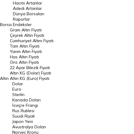
Hacmi Artanlar
Hacmi Artanlar
Adedi Artanlar
Geçmiş Kapanışlar
Dünya Borsaları
Raporlar
Dünya Borsaları
Borsa
Endeksler
Gram Altın Fiyatı
Raporlar
Çeyrek Altın Fiyatı
Endeksler
Cumhuriyet Altını Fiyatı
Tam Altın Fiyatı
Yarım Altın Fiyatı
DÖVİZ
Has Altın Fiyatı
Ons Altın Fiyatı
Döviz Kuru
22 Ayar Bilezik Fiyatı
Dolar Kuru
Altın KG (Dolar) Fiyatı
Altın
Altın KG (Euro) Fiyatı
Euro Kuru
Dolar
Euro
Pound Kuru
Sterlin
Kanada Doları
Frank Kuru
İsviçre Frangı
Riyal Kuru
Rus Rublesi
Suudi Riyali
Avustralya Doları
Japon Yeni
Avustralya Doları
Danimarka Kronu Kuru
Norveç Kronu