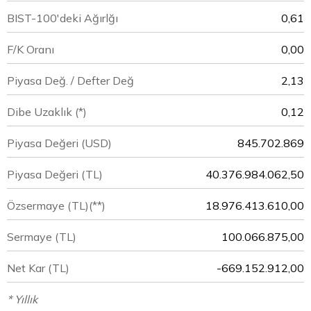
BIST-100'deki Ağırlğı
0,61
F/K Oranı
0,00
Piyasa Değ. / Defter Değ
2,13
Dibe Uzaklık (*)
0,12
Piyasa Değeri
(USD)
845.702.869
Piyasa Değeri
(TL)
40.376.984.062,50
Özsermaye
(TL)(**)
18.976.413.610,00
Sermaye
(TL)
100.066.875,00
Net Kar
(TL)
-669.152.912,00
* Yıllık