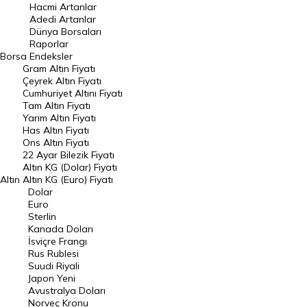
Hacmi Artanlar
Hacmi Artanlar
Adedi Artanlar
Geçmiş Kapanışlar
Dünya Borsaları
Raporlar
Dünya Borsaları
Borsa
Endeksler
Gram Altın Fiyatı
Raporlar
Çeyrek Altın Fiyatı
Endeksler
Cumhuriyet Altını Fiyatı
Tam Altın Fiyatı
Yarım Altın Fiyatı
DÖVİZ
Has Altın Fiyatı
Ons Altın Fiyatı
Döviz Kuru
22 Ayar Bilezik Fiyatı
Dolar Kuru
Altın KG (Dolar) Fiyatı
Altın
Altın KG (Euro) Fiyatı
Euro Kuru
Dolar
Euro
Pound Kuru
Sterlin
Kanada Doları
Frank Kuru
İsviçre Frangı
Riyal Kuru
Rus Rublesi
Suudi Riyali
Avustralya Doları
Japon Yeni
Avustralya Doları
Danimarka Kronu Kuru
Norveç Kronu