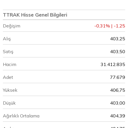
TTRAK Hisse Genel Bilgileri
Değişim
-0,31% | -1,25
Alış
403,25
Satış
403,50
Hacim
31.412.835
Adet
77.679
Yüksek
406,75
Düşük
403,00
Ağırlıklı Ortalama
404,39