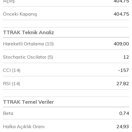
Açılış
404,75
Önceki Kapanış
404,75
TTRAK Teknik Analiz
Hareketli Ortalama (10)
409,00
Stochastic Oscilator (5)
12
CCI (14)
-157
RSI (14)
27,82
TTRAK Temel Veriler
Beta
0,74
Halka Açıklık Oranı
24,93