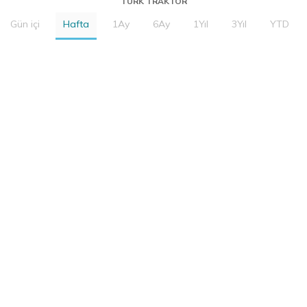
TURK TRAKTOR
Gün içi
Hafta
1Ay
6Ay
1Yıl
3Yıl
YTD