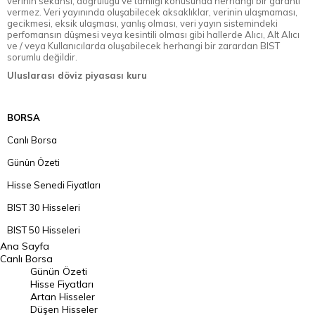
verinin sekansı, doğruluğu ve tamlığı konusunda herhangi bir garanti
vermez. Veri yayınında oluşabilecek aksaklıklar, verinin ulaşmaması,
gecikmesi, eksik ulaşması, yanlış olması, veri yayın sistemindeki
perfomansın düşmesi veya kesintili olması gibi hallerde Alıcı, Alt Alıcı
ve / veya Kullanıcılarda oluşabilecek herhangi bir zarardan BIST
sorumlu değildir.
Uluslarası döviz piyasası kuru
BORSA
Canlı Borsa
Günün Özeti
Hisse Senedi Fiyatları
BIST 30 Hisseleri
BIST 50 Hisseleri
Ana Sayfa
BIST 100 Hisseleri
Canlı Borsa
Günün Özeti
En Çok Artan Hisseler
Hisse Fiyatları
Artan Hisseler
En Çok Düşen Hisseler
Düşen Hisseler