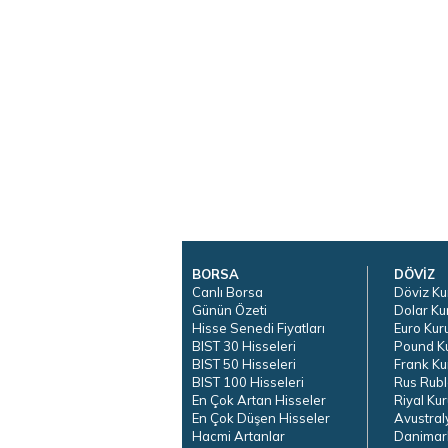
BORSA
DÖVİZ
Canlı Borsa
Döviz Ku
Günün Özeti
Dolar Ku
Hisse Senedi Fiyatları
Euro Kur
BIST 30 Hisseleri
Pound K
BIST 50 Hisseleri
Frank Ku
BIST 100 Hisseleri
Rus Rubl
En Çok Artan Hisseler
Riyal Kur
En Çok Düşen Hisseler
Avustral
Hacmi Artanlar
Danimar