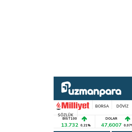
BORSA
DÖVİZ
SÖZLÜK
BIST100
DOLAR
13.732
47,6007
0,21%
0,07