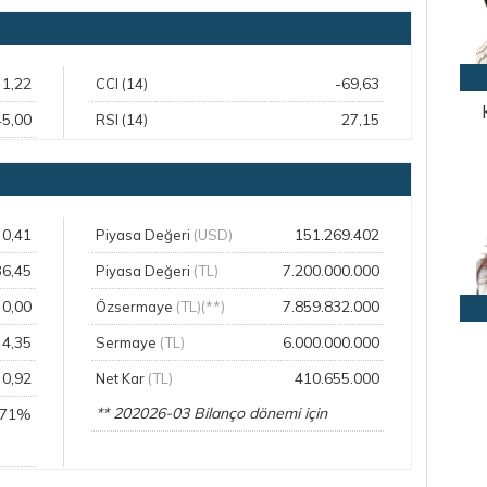
1,22
-69,63
CCI (14)
45,00
27,15
RSI (14)
0,41
151.269.402
Piyasa Değeri
(USD)
36,45
7.200.000.000
Piyasa Değeri
(TL)
0,00
7.859.832.000
Özsermaye
(TL)(**)
4,35
6.000.000.000
Sermaye
(TL)
0,92
410.655.000
Net Kar
(TL)
** 202026-03 Bilanço dönemi için
,71%