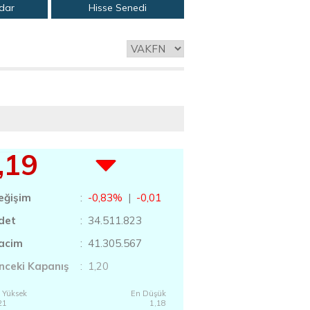
adar
Hisse Senedi
,19
eğişim
:
-0,83%
|
-0,01
det
: 34.511.823
acim
: 41.305.567
nceki Kapanış
: 1,20
 Yüksek
En Düşük
21
1,18