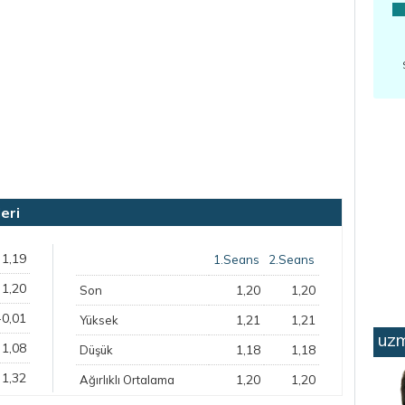
eri
1,19
1.Seans
2.Seans
1,20
1,20
1,20
Son
-0,01
1,21
1,21
Yüksek
uzm
1,08
1,18
1,18
Düşük
1,32
1,20
1,20
Ağırlıklı Ortalama