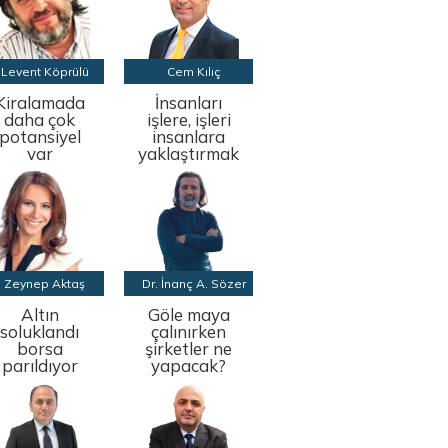
Levent Köprülü
Cem Kılıç
Kiralamada
İnsanları
daha çok
işlere, işleri
potansiyel
insanlara
var
yaklaştırmak
Zeynep Aktaş
Dr. İnanç A. Sözer
Altın
Göle maya
soluklandı
çalınırken
borsa
şirketler ne
parıldıyor
yapacak?