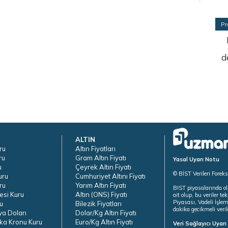
Pr
d
ALTIN
ru
Altın Fiyatları
ru
Gram Altın Fiyatı
Yasal Uyarı Notu
u
Çeyrek Altın Fiyatı
© BİST Verileri Forek
uru
Cumhuriyet Altını Fiyatı
ru
Yarım Altın Fiyatı
BIST piyasalarında ol
esi Kuru
Altın (ONS) Fiyatı
ait olup, bu veriler 
Piyasası, Vadeli İşle
u
Bilezik Fiyatları
dakika gecikmeli veril
ya Doları
Dolar/Kg Altın Fiyatı
ka Kronu Kuru
Euro/Kg Altın Fiyatı
Veri Sağlayıcı Uyar