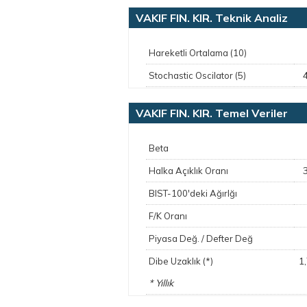
VAKIF FIN. KIR. Teknik Analiz
Hareketli Ortalama (10)
Stochastic Oscilator (5)
VAKIF FIN. KIR. Temel Veriler
Beta
Halka Açıklık Oranı
BIST-100'deki Ağırlğı
F/K Oranı
Piyasa Değ. / Defter Değ
1
Dibe Uzaklık (*)
* Yıllık