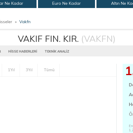
ar Ne Kadar
Euro Ne Kadar
Altın Ne K
isseler
»
Vakfn
VAKIF FIN. KIR.
(VAKFN)
R
HİSSE HABERLERİ
TEKNİK ANALİZ
1
1Yıl
3Yıl
Tümü
D
A
H
Ö
En
1,