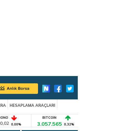
ARA
HESAPLAMA ARAÇLARI
BONO
BITCOIN
0,02
3.057.565
0,00%
0,32%