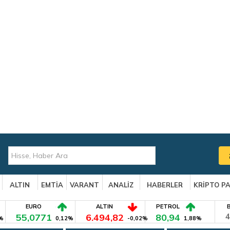
ALTIN
EMTİA
VARANT
ANALİZ
HABERLER
KRİPTO P
EURO
ALTIN
PETROL
55,0771
6.494,82
80,94
4
%
0,12%
-0,02%
1,88%