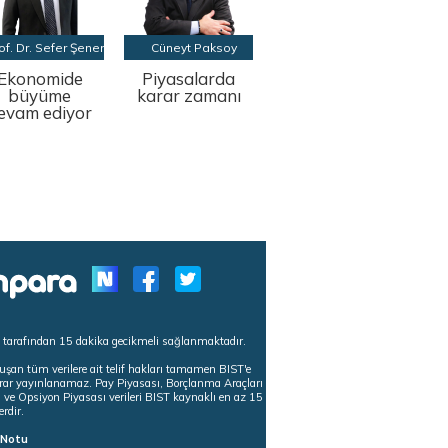
of. Dr. Sefer Şener
Cüneyt Paksoy
Ekonomide
Piyasalarda
büyüme
karar zamanı
evam ediyor
s tarafından 15 dakika gecikmeli sağlanmaktadır.
uşan tüm verilere ait telif hakları tamamen BIST'e
tekrar yayınlanamaz. Pay Piyasası, Borçlanma Araçları
m ve Opsiyon Piyasası verileri BIST kaynaklı en az 15
erdir.
ı Notu