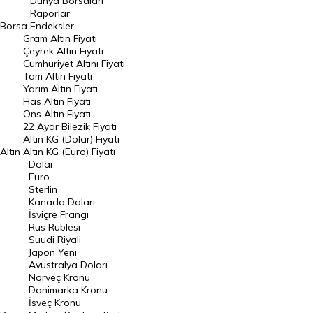
Dünya Borsaları
Raporlar
Dünya Borsaları
Borsa
Endeksler
Gram Altın Fiyatı
Raporlar
Çeyrek Altın Fiyatı
Endeksler
Cumhuriyet Altını Fiyatı
Tam Altın Fiyatı
Yarım Altın Fiyatı
DÖVİZ
Has Altın Fiyatı
Ons Altın Fiyatı
Döviz Kuru
22 Ayar Bilezik Fiyatı
Dolar Kuru
Altın KG (Dolar) Fiyatı
Altın
Altın KG (Euro) Fiyatı
Euro Kuru
Dolar
Euro
Pound Kuru
Sterlin
Kanada Doları
Frank Kuru
İsviçre Frangı
Riyal Kuru
Rus Rublesi
Suudi Riyali
Avustralya Doları
Japon Yeni
Avustralya Doları
Danimarka Kronu Kuru
Norveç Kronu
Danimarka Kronu
Kanada Doları Kuru
İsveç Kronu