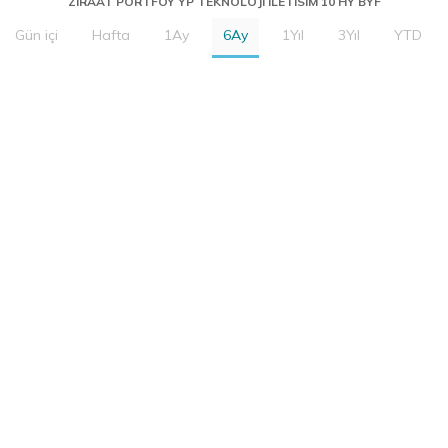
ZIRAAT PORTFOY YP TEKNOLOJI ILETISIM 10 HY BYF
Gün içi
Hafta
1Ay
6Ay
1Yıl
3Yıl
YTD