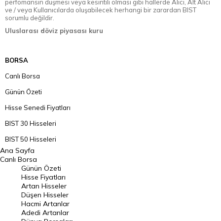
perfomansın düşmesi veya kesintili olması gibi hallerde Alıcı, Alt Alıcı
ve / veya Kullanıcılarda oluşabilecek herhangi bir zarardan BIST
sorumlu değildir.
Uluslarası döviz piyasası kuru
BORSA
Canlı Borsa
Günün Özeti
Hisse Senedi Fiyatları
BIST 30 Hisseleri
BIST 50 Hisseleri
Ana Sayfa
BIST 100 Hisseleri
Canlı Borsa
Günün Özeti
En Çok Artan Hisseler
Hisse Fiyatları
Artan Hisseler
En Çok Düşen Hisseler
Düşen Hisseler
Hacmi Artanlar
Hacmi Artanlar
Adedi Artanlar
Geçmiş Kapanışlar