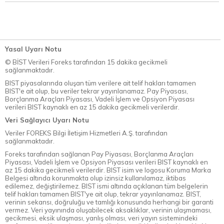
Yasal Uyarı Notu
© BİST Verileri Foreks tarafından 15 dakika gecikmeli
sağlanmaktadır.
BIST piyasalarında oluşan tüm verilere ait telif hakları tamamen
BIST'e ait olup, bu veriler tekrar yayınlanamaz. Pay Piyasası,
Borçlanma Araçları Piyasası, Vadeli İşlem ve Opsiyon Piyasası
verileri BIST kaynaklı en az 15 dakika gecikmeli verilerdir.
Veri Sağlayıcı Uyarı Notu
Veriler FOREKS Bilgi İletişim Hizmetleri A.Ş. tarafından
sağlanmaktadır.
Foreks tarafından sağlanan Pay Piyasası, Borçlanma Araçları
Piyasası, Vadeli İşlem ve Opsiyon Piyasası verileri BIST kaynaklı en
az 15 dakika gecikmeli verilerdir. BIST isim ve logosu Koruma Marka
Belgesi altında korunmakta olup izinsiz kullanılamaz, iktibas
edilemez, değiştirilemez. BIST ismi altında açıklanan tüm belgelerin
telif hakları tamamen BIST'ye ait olup, tekrar yayınlanamaz. BIST,
verinin sekansı, doğruluğu ve tamlığı konusunda herhangi bir garanti
vermez. Veri yayınında oluşabilecek aksaklıklar, verinin ulaşmaması,
gecikmesi, eksik ulaşması, yanlış olması, veri yayın sistemindeki