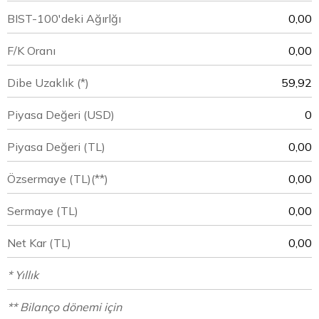
BIST-100'deki Ağırlğı
0,00
F/K Oranı
0,00
Dibe Uzaklık (*)
59,92
Piyasa Değeri
(USD)
0
Piyasa Değeri
(TL)
0,00
Özsermaye
(TL)(**)
0,00
Sermaye
(TL)
0,00
Net Kar
(TL)
0,00
* Yıllık
** Bilanço dönemi için