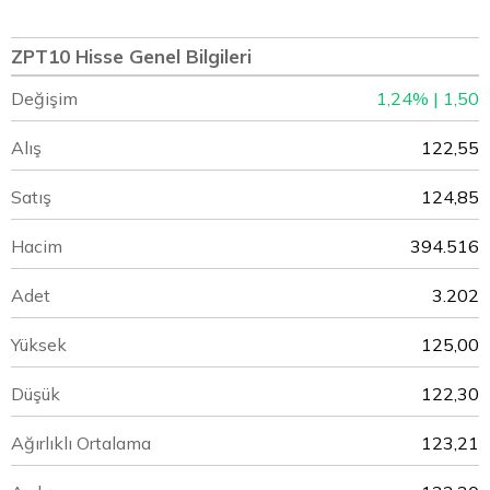
ZPT10 Hisse Genel Bilgileri
Değişim
1,24% | 1,50
Alış
122,55
Satış
124,85
Hacim
394.516
Adet
3.202
Yüksek
125,00
Düşük
122,30
Ağırlıklı Ortalama
123,21