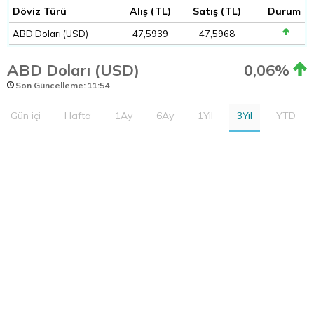
Döviz Türü
Alış (TL)
Satış (TL)
Durum
ABD Doları (USD)
47,5939
47,5968
ABD Doları (USD)
0,06%
Son Güncelleme: 11:54
Gün içi
Hafta
1Ay
6Ay
1Yıl
3Yıl
YTD