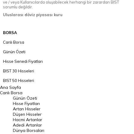
ve / veya Kullanıcılarda oluşabilecek herhangi bir zarardan BIST
sorumlu değildir.
Uluslarası döviz piyasası kuru
BORSA
Canlı Borsa
Günün Özeti
Hisse Senedi Fiyatları
BIST 30 Hisseleri
BIST 50 Hisseleri
Ana Sayfa
BIST 100 Hisseleri
Canlı Borsa
Günün Özeti
En Çok Artan Hisseler
Hisse Fiyatları
Artan Hisseler
En Çok Düşen Hisseler
Düşen Hisseler
Hacmi Artanlar
Hacmi Artanlar
Adedi Artanlar
Geçmiş Kapanışlar
Dünya Borsaları