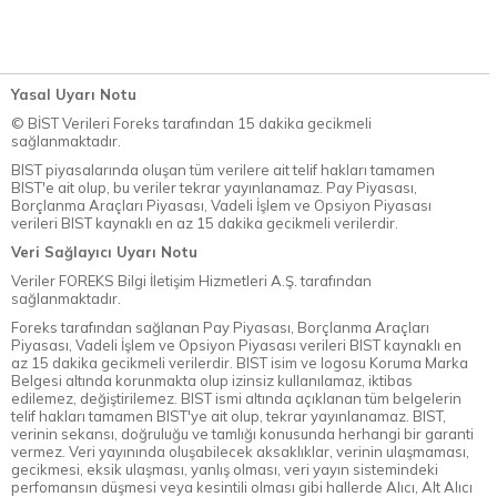
Yasal Uyarı Notu
© BİST Verileri Foreks tarafından 15 dakika gecikmeli
sağlanmaktadır.
BIST piyasalarında oluşan tüm verilere ait telif hakları tamamen
BIST'e ait olup, bu veriler tekrar yayınlanamaz. Pay Piyasası,
Borçlanma Araçları Piyasası, Vadeli İşlem ve Opsiyon Piyasası
verileri BIST kaynaklı en az 15 dakika gecikmeli verilerdir.
Veri Sağlayıcı Uyarı Notu
Veriler FOREKS Bilgi İletişim Hizmetleri A.Ş. tarafından
sağlanmaktadır.
Foreks tarafından sağlanan Pay Piyasası, Borçlanma Araçları
Piyasası, Vadeli İşlem ve Opsiyon Piyasası verileri BIST kaynaklı en
az 15 dakika gecikmeli verilerdir. BIST isim ve logosu Koruma Marka
Belgesi altında korunmakta olup izinsiz kullanılamaz, iktibas
edilemez, değiştirilemez. BIST ismi altında açıklanan tüm belgelerin
telif hakları tamamen BIST'ye ait olup, tekrar yayınlanamaz. BIST,
verinin sekansı, doğruluğu ve tamlığı konusunda herhangi bir garanti
vermez. Veri yayınında oluşabilecek aksaklıklar, verinin ulaşmaması,
gecikmesi, eksik ulaşması, yanlış olması, veri yayın sistemindeki
perfomansın düşmesi veya kesintili olması gibi hallerde Alıcı, Alt Alıcı