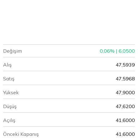
Değişim
0,06% | 6,0500
Alış
47,5939
Satış
47,5968
Yüksek
47,9000
Düşüş
47,6200
Açılış
41,6000
Önceki Kapanış
41,6000