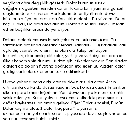
ve yıllara göre değişiklik gösterir. Dolar kurunun sürekli
değişkenlik göstermesinde ekonomik kararların yanı sıra güncel
olayların da etkisi vardır. Bankaların dolar fiyatları ile döviz
bürolarının fiyatları arasında farklılıklar olabilir. Bu yüzden “Dolar
kaç TL oldu, Dolarda son durum, Doların bugünkü seyri?” merak
edilen başlıklar arasında yer alıyor.
Doların dalgalanmasında pek çok neden bulunmaktadır. Bu
faktörlerin arasında Amerika Merkez Bankası (FED) kararları, cari
açık, dış ticaret, para birimine olan arz-talep, enflasyon
beklentileri, ekonomik politikalar, yurt içi ve yurt dışı faiz oranları,
ülke ekonomisinin durumu, turizm gibi etkenler yer alır. Son dakika
olayları da doların fiyatına doğrudan etki eder. Bu yüzden dolar
grafiği canlı olarak anbean takip edilmektedir.
Ülkeye yabancı para girişi artınca döviz arzı da artar. Arzın
artmasıyla da kurda düşüş yaşanır. Söz konusu düşüş ile birlikte
ülkenin para birimi değerlenir. Yani döviz arzıyla kur ters orantılı
şekilde ilerliyor. Kurun yükselmesi demek ülkedeki para biriminin
değer kaybetmesi anlamına geliyor. Eğer “Dolar endeksi, Bugün
Dolar kaç lira oldu, 1 Dolar kaç para?” diyorsanız
uzmanpara.milliyet.com.tr serbest piyasada döviz sayfasından bu
sorunun cevabını bulabilirsiniz.