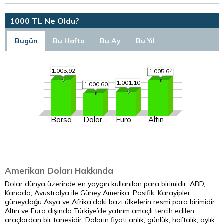
1000 TL Ne Oldu?
Bugün
Bu Hafta
Bu Ay
Bu Yıl
1.005,92
1.005,64
1.001,10
1.000,60
Borsa
Dolar
Euro
Altın
Amerikan Doları Hakkında
Dolar dünya üzerinde en yaygın kullanılan para birimidir. ABD,
Kanada, Avustralya ile Güney Amerika, Pasifik, Karayipler,
güneydoğu Asya ve Afrika'daki bazı ülkelerin resmi para birimidir.
Altın ve Euro dışında Türkiye’de yatırım amaçlı tercih edilen
araçlardan bir tanesidir. Doların fiyatı anlık, günlük, haftalık, aylık