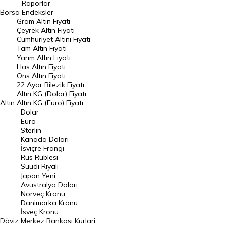
Raporlar
Dünya Borsaları
Borsa
Endeksler
Gram Altın Fiyatı
Raporlar
Çeyrek Altın Fiyatı
Endeksler
Cumhuriyet Altını Fiyatı
Tam Altın Fiyatı
Yarım Altın Fiyatı
DÖVİZ
Has Altın Fiyatı
Ons Altın Fiyatı
Döviz Kuru
22 Ayar Bilezik Fiyatı
Dolar Kuru
Altın KG (Dolar) Fiyatı
Altın
Altın KG (Euro) Fiyatı
Euro Kuru
Dolar
Euro
Pound Kuru
Sterlin
Kanada Doları
Frank Kuru
İsviçre Frangı
Riyal Kuru
Rus Rublesi
Suudi Riyali
Avustralya Doları
Japon Yeni
Avustralya Doları
Danimarka Kronu Kuru
Norveç Kronu
Danimarka Kronu
Kanada Doları Kuru
İsveç Kronu
Döviz
Merkez Bankası Kurlari
Norveç Kronu Kuru