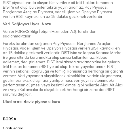
BIST piyasalarında oluşan tüm verilere ait telif hakları tamamen
BIST'e ait olup, bu veriler tekrar yayınlanamaz. Pay Piyasası,
Borçlanma Araçları Piyasası, Vadeli İşlem ve Opsiyon Piyasası
verileri BIST kaynaklı en az 15 dakika gecikmeli verilerdir.
Veri Sağlayıcı Uyarı Notu
Veriler FOREKS Bilgi İletişim Hizmetleri A.Ş. tarafından
sağlanmaktadır.
Foreks tarafından sağlanan Pay Piyasası, Borçlanma Araçları
Piyasası, Vadeli İşlem ve Opsiyon Piyasası verileri BIST kaynaklı en
az 15 dakika gecikmeli verilerdir. BIST isim ve logosu Koruma Marka
Belgesi altında korunmakta olup izinsiz kullanılamaz, iktibas
edilemez, değiştirilemez. BIST ismi altında açıklanan tüm belgelerin
telif hakları tamamen BIST'ye ait olup, tekrar yayınlanamaz. BIST,
verinin sekansı, doğruluğu ve tamlığı konusunda herhangi bir garanti
vermez. Veri yayınında oluşabilecek aksaklıklar, verinin ulaşmaması,
gecikmesi, eksik ulaşması, yanlış olması, veri yayın sistemindeki
perfomansın düşmesi veya kesintili olması gibi hallerde Alıcı, Alt Alıcı
ve / veya Kullanıcılarda oluşabilecek herhangi bir zarardan BIST
sorumlu değildir.
Uluslarası döviz piyasası kuru
BORSA
Canlı Borsa