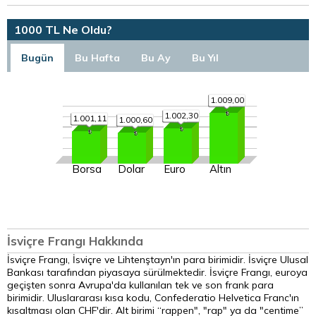
1000 TL Ne Oldu?
Bugün
Bu Hafta
Bu Ay
Bu Yıl
1.009,00
1.002,30
1.001,11
1.000,60
Borsa
Dolar
Euro
Altın
İsviçre Frangı Hakkında
İsviçre Frangı, İsviçre ve Lihtenştayn'ın para birimidir. İsviçre Ulusal
Bankası tarafından piyasaya sürülmektedir. İsviçre Frangı, euroya
geçişten sonra Avrupa'da kullanılan tek ve son frank para
birimidir. Uluslararası kısa kodu, Confederatio Helvetica Franc'ın
kısaltması olan CHF'dir. Alt birimi “rappen", "rap" ya da "centime”