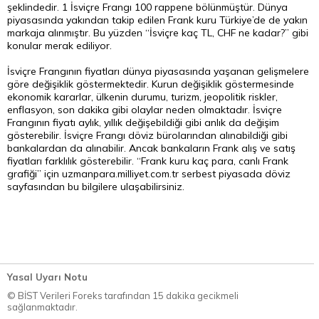
şeklindedir. 1 İsviçre Frangı 100 rappene bölünmüştür. Dünya
piyasasında yakından takip edilen Frank kuru Türkiye’de de yakın
markaja alınmıştır. Bu yüzden “İsviçre kaç TL, CHF ne kadar?” gibi
konular merak ediliyor.
İsviçre Frangının fiyatları dünya piyasasında yaşanan gelişmelere
göre değişiklik göstermektedir. Kurun değişiklik göstermesinde
ekonomik kararlar, ülkenin durumu, turizm, jeopolitik riskler,
enflasyon, son dakika gibi olaylar neden olmaktadır. İsviçre
Frangının fiyatı aylık, yıllık değişebildiği gibi anlık da değişim
gösterebilir. İsviçre Frangı döviz bürolarından alınabildiği gibi
bankalardan da alınabilir. Ancak bankaların Frank alış ve satış
fiyatları farklılık gösterebilir. “Frank kuru kaç para, canlı Frank
grafiği” için uzmanpara.milliyet.com.tr serbest piyasada döviz
sayfasından bu bilgilere ulaşabilirsiniz.
Yasal Uyarı Notu
© BİST Verileri Foreks tarafından 15 dakika gecikmeli
sağlanmaktadır.