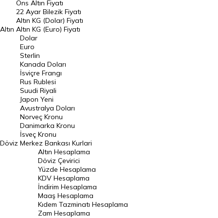
Ons Altın Fiyatı
Döviz Kuru
22 Ayar Bilezik Fiyatı
Dolar Kuru
Altın KG (Dolar) Fiyatı
Altın
Altın KG (Euro) Fiyatı
Euro Kuru
Dolar
Euro
Pound Kuru
Sterlin
Kanada Doları
Frank Kuru
İsviçre Frangı
Riyal Kuru
Rus Rublesi
Suudi Riyali
Avustralya Doları
Japon Yeni
Avustralya Doları
Danimarka Kronu Kuru
Norveç Kronu
Danimarka Kronu
Kanada Doları Kuru
İsveç Kronu
Döviz
Merkez Bankası Kurlari
Norveç Kronu Kuru
Altın Hesaplama
İsveç Kronu Kuru
Döviz Çevirici
Yüzde Hesaplama
Japon Yeni Kuru
KDV Hesaplama
İndirim Hesaplama
Serbest Piyasa Döviz Kurları
Maaş Hesaplama
Kıdem Tazminatı Hesaplama
Merkez Bankası Döviz Kurları
Zam Hesaplama