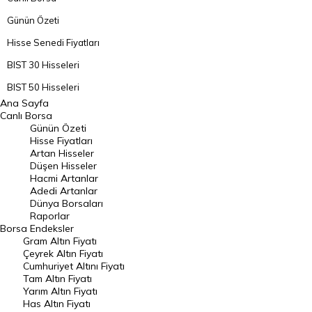
Günün Özeti
Hisse Senedi Fiyatları
BIST 30 Hisseleri
BIST 50 Hisseleri
Ana Sayfa
BIST 100 Hisseleri
Canlı Borsa
Günün Özeti
En Çok Artan Hisseler
Hisse Fiyatları
Artan Hisseler
En Çok Düşen Hisseler
Düşen Hisseler
Hacmi Artanlar
Hacmi Artanlar
Adedi Artanlar
Geçmiş Kapanışlar
Dünya Borsaları
Raporlar
Dünya Borsaları
Borsa
Endeksler
Gram Altın Fiyatı
Raporlar
Çeyrek Altın Fiyatı
Endeksler
Cumhuriyet Altını Fiyatı
Tam Altın Fiyatı
Yarım Altın Fiyatı
DÖVİZ
Has Altın Fiyatı