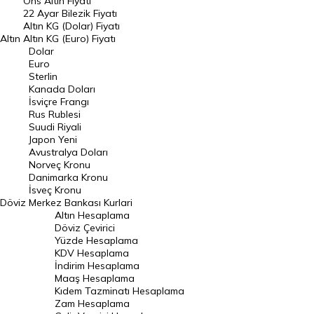
Ons Altın Fiyatı
Döviz Kuru
22 Ayar Bilezik Fiyatı
Dolar Kuru
Altın KG (Dolar) Fiyatı
Altın
Altın KG (Euro) Fiyatı
Euro Kuru
Dolar
Euro
Pound Kuru
Sterlin
Kanada Doları
Frank Kuru
İsviçre Frangı
Riyal Kuru
Rus Rublesi
Suudi Riyali
Avustralya Doları
Japon Yeni
Avustralya Doları
Danimarka Kronu Kuru
Norveç Kronu
Danimarka Kronu
Kanada Doları Kuru
İsveç Kronu
Döviz
Merkez Bankası Kurlari
Norveç Kronu Kuru
Altın Hesaplama
İsveç Kronu Kuru
Döviz Çevirici
Yüzde Hesaplama
Japon Yeni Kuru
KDV Hesaplama
İndirim Hesaplama
Serbest Piyasa Döviz Kurları
Maaş Hesaplama
Kıdem Tazminatı Hesaplama
Merkez Bankası Döviz Kurları
Zam Hesaplama