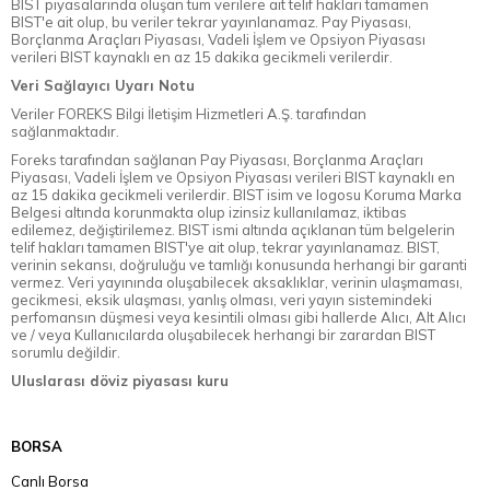
BIST piyasalarında oluşan tüm verilere ait telif hakları tamamen
BIST'e ait olup, bu veriler tekrar yayınlanamaz. Pay Piyasası,
Borçlanma Araçları Piyasası, Vadeli İşlem ve Opsiyon Piyasası
verileri BIST kaynaklı en az 15 dakika gecikmeli verilerdir.
Veri Sağlayıcı Uyarı Notu
Veriler FOREKS Bilgi İletişim Hizmetleri A.Ş. tarafından
sağlanmaktadır.
Foreks tarafından sağlanan Pay Piyasası, Borçlanma Araçları
Piyasası, Vadeli İşlem ve Opsiyon Piyasası verileri BIST kaynaklı en
az 15 dakika gecikmeli verilerdir. BIST isim ve logosu Koruma Marka
Belgesi altında korunmakta olup izinsiz kullanılamaz, iktibas
edilemez, değiştirilemez. BIST ismi altında açıklanan tüm belgelerin
telif hakları tamamen BIST'ye ait olup, tekrar yayınlanamaz. BIST,
verinin sekansı, doğruluğu ve tamlığı konusunda herhangi bir garanti
vermez. Veri yayınında oluşabilecek aksaklıklar, verinin ulaşmaması,
gecikmesi, eksik ulaşması, yanlış olması, veri yayın sistemindeki
perfomansın düşmesi veya kesintili olması gibi hallerde Alıcı, Alt Alıcı
ve / veya Kullanıcılarda oluşabilecek herhangi bir zarardan BIST
sorumlu değildir.
Uluslarası döviz piyasası kuru
BORSA
Canlı Borsa