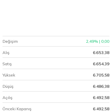
Değişim
2,49% | 0,00
Alış
6.653,38
Satış
6.654,39
Yüksek
6.705,58
Düşüş
6.486,38
Açılış
6.492,58
Önceki Kapanış
6.492,58