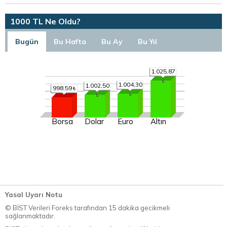
1000 TL Ne Oldu?
Bugün
Bu Hafta
Bu Ay
Bu Yıl
1.025,87
1.004,30
1.002,50
998,59
Borsa
Dolar
Euro
Altın
Yasal Uyarı Notu
© BİST Verileri Foreks tarafından 15 dakika gecikmeli
sağlanmaktadır.