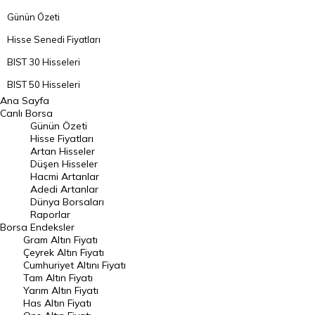
Günün Özeti
Hisse Senedi Fiyatları
BIST 30 Hisseleri
BIST 50 Hisseleri
Ana Sayfa
BIST 100 Hisseleri
Canlı Borsa
Günün Özeti
En Çok Artan Hisseler
Hisse Fiyatları
Artan Hisseler
En Çok Düşen Hisseler
Düşen Hisseler
Hacmi Artanlar
Hacmi Artanlar
Adedi Artanlar
Geçmiş Kapanışlar
Dünya Borsaları
Raporlar
Dünya Borsaları
Borsa
Endeksler
Gram Altın Fiyatı
Raporlar
Çeyrek Altın Fiyatı
Endeksler
Cumhuriyet Altını Fiyatı
Tam Altın Fiyatı
Yarım Altın Fiyatı
DÖVİZ
Has Altın Fiyatı