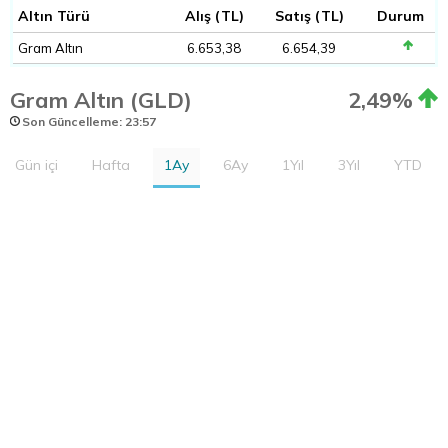
Altın Türü
Alış (TL)
Satış (TL)
Durum
Gram Altın
6.653,38
6.654,39
Gram Altın (GLD)
2,49%
Son Güncelleme: 23:57
Gün içi
Hafta
1Ay
6Ay
1Yıl
3Yıl
YTD