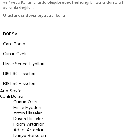
ve / veya Kullanıcılarda oluşabilecek herhangi bir zarardan BIST
sorumlu değildir.
Uluslarası döviz piyasası kuru
BORSA
Canlı Borsa
Günün Özeti
Hisse Senedi Fiyatları
BIST 30 Hisseleri
BIST 50 Hisseleri
Ana Sayfa
BIST 100 Hisseleri
Canlı Borsa
Günün Özeti
En Çok Artan Hisseler
Hisse Fiyatları
Artan Hisseler
En Çok Düşen Hisseler
Düşen Hisseler
Hacmi Artanlar
Hacmi Artanlar
Adedi Artanlar
Geçmiş Kapanışlar
Dünya Borsaları