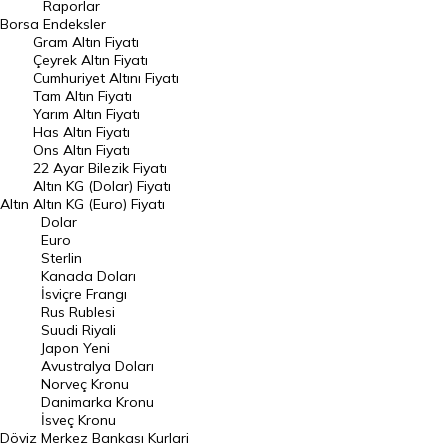
Raporlar
Dünya Borsaları
Borsa
Endeksler
Gram Altın Fiyatı
Raporlar
Çeyrek Altın Fiyatı
Endeksler
Cumhuriyet Altını Fiyatı
Tam Altın Fiyatı
Yarım Altın Fiyatı
DÖVİZ
Has Altın Fiyatı
Ons Altın Fiyatı
Döviz Kuru
22 Ayar Bilezik Fiyatı
Dolar Kuru
Altın KG (Dolar) Fiyatı
Altın
Altın KG (Euro) Fiyatı
Euro Kuru
Dolar
Euro
Pound Kuru
Sterlin
Kanada Doları
Frank Kuru
İsviçre Frangı
Riyal Kuru
Rus Rublesi
Suudi Riyali
Avustralya Doları
Japon Yeni
Avustralya Doları
Danimarka Kronu Kuru
Norveç Kronu
Danimarka Kronu
Kanada Doları Kuru
İsveç Kronu
Döviz
Merkez Bankası Kurlari
Norveç Kronu Kuru