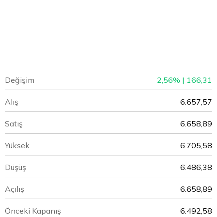
Değişim
2,56% | 166,31
Alış
6.657,57
Satış
6.658,89
Yüksek
6.705,58
Düşüş
6.486,38
Açılış
6.658,89
Önceki Kapanış
6.492,58