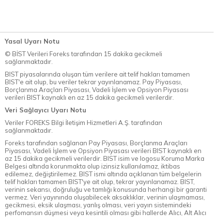
Yasal Uyarı Notu
© BİST Verileri Foreks tarafından 15 dakika gecikmeli
sağlanmaktadır.
BIST piyasalarında oluşan tüm verilere ait telif hakları tamamen
BIST'e ait olup, bu veriler tekrar yayınlanamaz. Pay Piyasası,
Borçlanma Araçları Piyasası, Vadeli İşlem ve Opsiyon Piyasası
verileri BIST kaynaklı en az 15 dakika gecikmeli verilerdir.
Veri Sağlayıcı Uyarı Notu
Veriler FOREKS Bilgi İletişim Hizmetleri A.Ş. tarafından
sağlanmaktadır.
Foreks tarafından sağlanan Pay Piyasası, Borçlanma Araçları
Piyasası, Vadeli İşlem ve Opsiyon Piyasası verileri BIST kaynaklı en
az 15 dakika gecikmeli verilerdir. BIST isim ve logosu Koruma Marka
Belgesi altında korunmakta olup izinsiz kullanılamaz, iktibas
edilemez, değiştirilemez. BIST ismi altında açıklanan tüm belgelerin
telif hakları tamamen BIST'ye ait olup, tekrar yayınlanamaz. BIST,
verinin sekansı, doğruluğu ve tamlığı konusunda herhangi bir garanti
vermez. Veri yayınında oluşabilecek aksaklıklar, verinin ulaşmaması,
gecikmesi, eksik ulaşması, yanlış olması, veri yayın sistemindeki
perfomansın düşmesi veya kesintili olması gibi hallerde Alıcı, Alt Alıcı