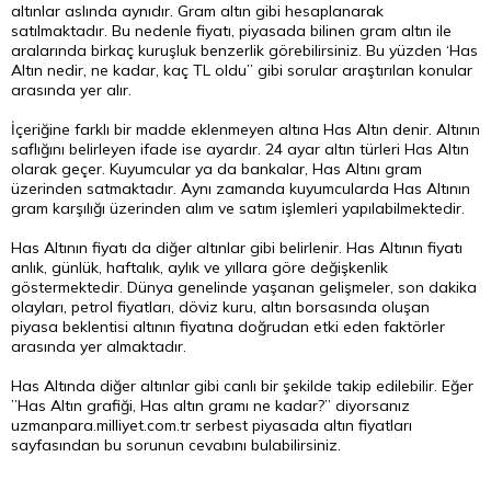
altınlar aslında aynıdır. Gram altın gibi hesaplanarak
satılmaktadır. Bu nedenle fiyatı, piyasada bilinen gram altın ile
aralarında birkaç kuruşluk benzerlik görebilirsiniz. Bu yüzden ‘Has
Altın nedir, ne kadar, kaç TL oldu” gibi sorular araştırılan konular
arasında yer alır.
İçeriğine farklı bir madde eklenmeyen altına Has Altın denir. Altının
saflığını belirleyen ifade ise ayardır. 24 ayar altın türleri Has Altın
olarak geçer. Kuyumcular ya da bankalar, Has Altını gram
üzerinden satmaktadır. Aynı zamanda kuyumcularda Has Altının
gram karşılığı üzerinden alım ve satım işlemleri yapılabilmektedir.
Has Altının fiyatı da diğer altınlar gibi belirlenir. Has Altının fiyatı
anlık, günlük, haftalık, aylık ve yıllara göre değişkenlik
göstermektedir. Dünya genelinde yaşanan gelişmeler, son dakika
olayları, petrol fiyatları, döviz kuru, altın borsasında oluşan
piyasa beklentisi altının fiyatına doğrudan etki eden faktörler
arasında yer almaktadır.
Has Altında diğer altınlar gibi canlı bir şekilde takip edilebilir. Eğer
”Has Altın grafiği, Has altın gramı ne kadar?” diyorsanız
uzmanpara.milliyet.com.tr serbest piyasada altın fiyatları
sayfasından bu sorunun cevabını bulabilirsiniz.