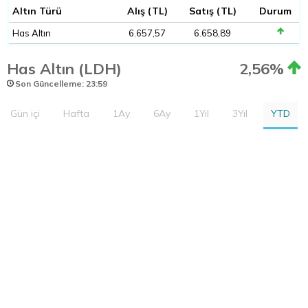
Altın Türü
Alış (TL)
Satış (TL)
Durum
Has Altın
6.657,57
6.658,89
Has Altın (LDH)
2,56%
Son Güncelleme: 23:59
Gün içi
Hafta
1Ay
6Ay
1Yıl
3Yıl
YTD