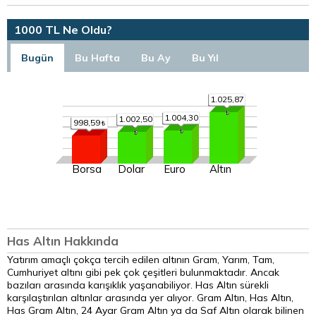
1000 TL Ne Oldu?
Bugün
Bu Hafta
Bu Ay
Bu Yıl
1.025,87
1.004,30
1.002,50
998,59
Borsa
Dolar
Euro
Altın
Has Altın Hakkında
Yatırım amaçlı çokça tercih edilen altının Gram, Yarım, Tam,
Cumhuriyet altını gibi pek çok çeşitleri bulunmaktadır. Ancak
bazıları arasında karışıklık yaşanabiliyor. Has Altın sürekli
karşılaştırılan altınlar arasında yer alıyor. Gram Altın, Has Altın,
Has Gram Altın, 24 Ayar Gram Altın ya da Saf Altın olarak bilinen