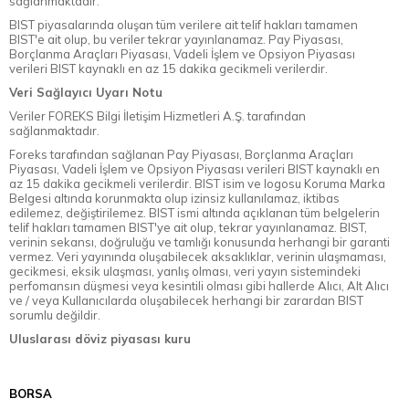
sağlanmaktadır.
BIST piyasalarında oluşan tüm verilere ait telif hakları tamamen
BIST'e ait olup, bu veriler tekrar yayınlanamaz. Pay Piyasası,
Borçlanma Araçları Piyasası, Vadeli İşlem ve Opsiyon Piyasası
verileri BIST kaynaklı en az 15 dakika gecikmeli verilerdir.
Veri Sağlayıcı Uyarı Notu
Veriler FOREKS Bilgi İletişim Hizmetleri A.Ş. tarafından
sağlanmaktadır.
Foreks tarafından sağlanan Pay Piyasası, Borçlanma Araçları
Piyasası, Vadeli İşlem ve Opsiyon Piyasası verileri BIST kaynaklı en
az 15 dakika gecikmeli verilerdir. BIST isim ve logosu Koruma Marka
Belgesi altında korunmakta olup izinsiz kullanılamaz, iktibas
edilemez, değiştirilemez. BIST ismi altında açıklanan tüm belgelerin
telif hakları tamamen BIST'ye ait olup, tekrar yayınlanamaz. BIST,
verinin sekansı, doğruluğu ve tamlığı konusunda herhangi bir garanti
vermez. Veri yayınında oluşabilecek aksaklıklar, verinin ulaşmaması,
gecikmesi, eksik ulaşması, yanlış olması, veri yayın sistemindeki
perfomansın düşmesi veya kesintili olması gibi hallerde Alıcı, Alt Alıcı
ve / veya Kullanıcılarda oluşabilecek herhangi bir zarardan BIST
sorumlu değildir.
Uluslarası döviz piyasası kuru
BORSA