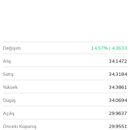
Değişim
14,57% | 4,3633
Alış
34,1472
Satış
34,3184
Yüksek
34,3861
Düşüş
34,0694
Açılış
29,9637
Önceki Kapanış
29,9551