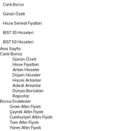
Canlı Borsa
Günün Özeti
Hisse Senedi Fiyatları
BIST 30 Hisseleri
BIST 50 Hisseleri
Ana Sayfa
BIST 100 Hisseleri
Canlı Borsa
Günün Özeti
En Çok Artan Hisseler
Hisse Fiyatları
Artan Hisseler
En Çok Düşen Hisseler
Düşen Hisseler
Hacmi Artanlar
Hacmi Artanlar
Adedi Artanlar
Geçmiş Kapanışlar
Dünya Borsaları
Raporlar
Dünya Borsaları
Borsa
Endeksler
Gram Altın Fiyatı
Raporlar
Çeyrek Altın Fiyatı
Endeksler
Cumhuriyet Altını Fiyatı
Tam Altın Fiyatı
Yarım Altın Fiyatı
DÖVİZ