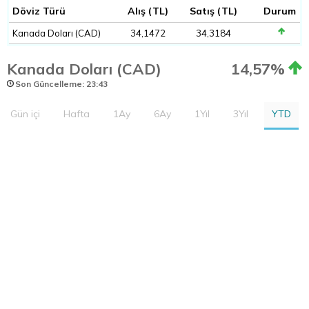
Döviz Türü
Alış (TL)
Satış (TL)
Durum
Kanada Doları (CAD)
34,1472
34,3184
Kanada Doları (CAD)
14,57%
Son Güncelleme: 23:43
Gün içi
Hafta
1Ay
6Ay
1Yıl
3Yıl
YTD