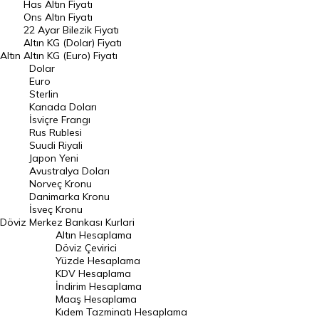
Has Altın Fiyatı
Ons Altın Fiyatı
Döviz Kuru
22 Ayar Bilezik Fiyatı
Dolar Kuru
Altın KG (Dolar) Fiyatı
Altın
Altın KG (Euro) Fiyatı
Euro Kuru
Dolar
Euro
Pound Kuru
Sterlin
Kanada Doları
Frank Kuru
İsviçre Frangı
Riyal Kuru
Rus Rublesi
Suudi Riyali
Avustralya Doları
Japon Yeni
Avustralya Doları
Danimarka Kronu Kuru
Norveç Kronu
Danimarka Kronu
Kanada Doları Kuru
İsveç Kronu
Döviz
Merkez Bankası Kurlari
Norveç Kronu Kuru
Altın Hesaplama
İsveç Kronu Kuru
Döviz Çevirici
Yüzde Hesaplama
Japon Yeni Kuru
KDV Hesaplama
İndirim Hesaplama
Serbest Piyasa Döviz Kurları
Maaş Hesaplama
Kıdem Tazminatı Hesaplama
Merkez Bankası Döviz Kurları