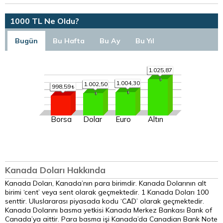
1000 TL Ne Oldu?
Bugün
Bu Hafta
Bu Ay
Bu Yıl
1.025,87
1.004,30
1.002,50
998,59
Borsa
Dolar
Euro
Altın
Kanada Doları Hakkında
Kanada Doları, Kanada’nın para birimdir. Kanada Dolarının alt
birimi ‘cent’ veya sent olarak geçmektedir. 1 Kanada Doları 100
senttir. Uluslararası piyasada kodu ‘CAD’ olarak geçmektedir.
Kanada Dolarını basma yetkisi Kanada Merkez Bankası Bank of
Canada’ya aittir. Para basma işi Kanada’da Canadian Bank Note