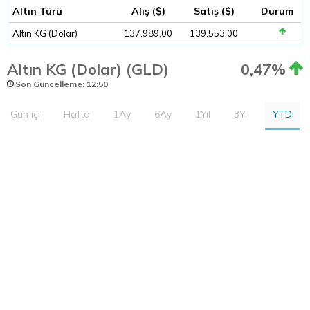
Altın Türü
Alış ($)
Satış ($)
Durum
Altın KG (Dolar)
137.989,00
139.553,00
Altın KG (Dolar) (GLD)
0,47%
Son Güncelleme: 12:50
Gün içi
Hafta
1Ay
6Ay
1Yıl
3Yıl
YTD