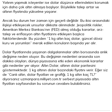
Yatırım yapmak isteyenler ise dolar düşünce ellerindekini korumak
için daha çok altın almaya başlıyor. Böylelikle talep artar ve
altının fiyatında yükselme yaşanır.
Ancak bu durum her zaman için geçerli değildir. Bu ikisi arasındaki
ilişkiyi etkileyecek unsurlar dikkate alınmalıdır. Jeopolitik riskler,
Amerikan Merkez Bankası’nın (FED) almış olduğu kararlar, arz-
talep ve enflasyon altın fiyatlarını etkileyen başlıca
faktörlerdendir. Bu yüzden “1 kg altın kaç dolar, güncel döviz
kuru ve yorumları” merak edilen konuların başında yer alır.
Dolar fiyatlarında yaşanan dalgalanmalar altın borsasında anlık
değişime neden oluyor. Bu değişimin nedenleri arasında son
dakika olayları, dünya piyasasına etki eden ekonomik kararlar
gibi nedenler yer alıyor. Altın Dolar, altının dolar paritesini
göstermektedir. 1 kg altının dolar bazındaki fiyatını verir. Eğer siz
de “Canlı altın, dolar fiyatları ve grafiği, 1 kg altın kaç TL?”
diyorsanız uzmanpara.milliyet.com.tr serbest piyasada altın
fiyatları sayfasından bu sorunun cevabını bulabilirsiniz.