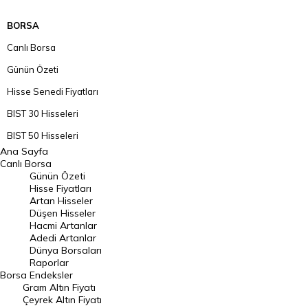
BORSA
Canlı Borsa
Günün Özeti
Hisse Senedi Fiyatları
BIST 30 Hisseleri
BIST 50 Hisseleri
Ana Sayfa
BIST 100 Hisseleri
Canlı Borsa
Günün Özeti
En Çok Artan Hisseler
Hisse Fiyatları
Artan Hisseler
En Çok Düşen Hisseler
Düşen Hisseler
Hacmi Artanlar
Hacmi Artanlar
Adedi Artanlar
Geçmiş Kapanışlar
Dünya Borsaları
Raporlar
Dünya Borsaları
Borsa
Endeksler
Gram Altın Fiyatı
Raporlar
Çeyrek Altın Fiyatı