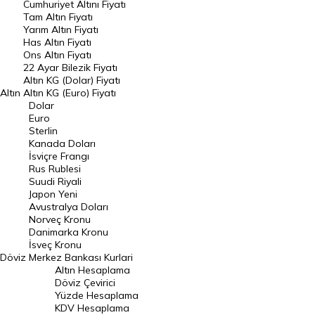
Endeksler
Cumhuriyet Altını Fiyatı
Tam Altın Fiyatı
Yarım Altın Fiyatı
DÖVİZ
Has Altın Fiyatı
Ons Altın Fiyatı
Döviz Kuru
22 Ayar Bilezik Fiyatı
Dolar Kuru
Altın KG (Dolar) Fiyatı
Altın
Altın KG (Euro) Fiyatı
Euro Kuru
Dolar
Euro
Pound Kuru
Sterlin
Kanada Doları
Frank Kuru
İsviçre Frangı
Riyal Kuru
Rus Rublesi
Suudi Riyali
Avustralya Doları
Japon Yeni
Avustralya Doları
Danimarka Kronu Kuru
Norveç Kronu
Danimarka Kronu
Kanada Doları Kuru
İsveç Kronu
Döviz
Merkez Bankası Kurlari
Norveç Kronu Kuru
Altın Hesaplama
İsveç Kronu Kuru
Döviz Çevirici
Yüzde Hesaplama
Japon Yeni Kuru
KDV Hesaplama