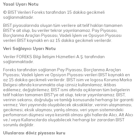
Yasal Uyarı Notu
© BİST Verileri Foreks tarafından 15 dakika gecikmeli
sağlanmaktadır.
BIST piyasalarında oluşan tüm verilere ait telif hakları tamamen
BIST'e ait olup, bu veriler tekrar yayınlanamaz. Pay Piyasası,
Borçlanma Araçları Piyasası, Vadeli İşlem ve Opsiyon Piyasası
verileri BIST kaynaklı en az 15 dakika gecikmeli verilerdir.
Veri Sağlayıcı Uyarı Notu
Veriler FOREKS Bilgi İletişim Hizmetleri A.Ş. tarafından
sağlanmaktadır.
Foreks tarafından sağlanan Pay Piyasası, Borçlanma Araçları
Piyasası, Vadeli İşlem ve Opsiyon Piyasası verileri BIST kaynaklı en
az 15 dakika gecikmeli verilerdir. BIST isim ve logosu Koruma Marka
Belgesi altında korunmakta olup izinsiz kullanılamaz, iktibas
edilemez, değiştirilemez. BIST ismi altında açıklanan tüm belgelerin
telif hakları tamamen BIST'ye ait olup, tekrar yayınlanamaz. BIST,
verinin sekansı, doğruluğu ve tamlığı konusunda herhangi bir garanti
vermez. Veri yayınında oluşabilecek aksaklıklar, verinin ulaşmaması,
gecikmesi, eksik ulaşması, yanlış olması, veri yayın sistemindeki
perfomansın düşmesi veya kesintili olması gibi hallerde Alıcı, Alt Alıcı
ve / veya Kullanıcılarda oluşabilecek herhangi bir zarardan BIST
sorumlu değildir.
Uluslarası döviz piyasası kuru