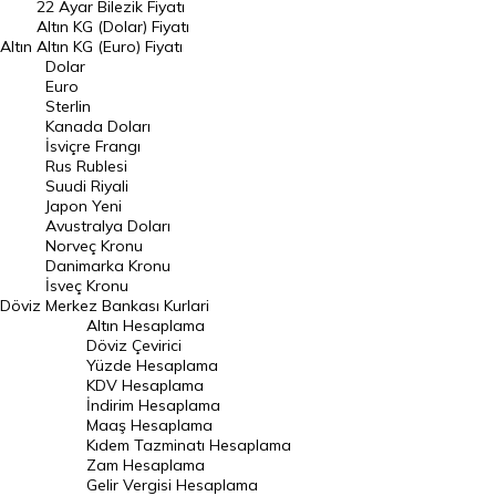
22 Ayar Bilezik Fiyatı
Dolar Kuru
Altın KG (Dolar) Fiyatı
Altın
Altın KG (Euro) Fiyatı
Euro Kuru
Dolar
Euro
Pound Kuru
Sterlin
Kanada Doları
Frank Kuru
İsviçre Frangı
Riyal Kuru
Rus Rublesi
Suudi Riyali
Avustralya Doları
Japon Yeni
Avustralya Doları
Danimarka Kronu Kuru
Norveç Kronu
Danimarka Kronu
Kanada Doları Kuru
İsveç Kronu
Döviz
Merkez Bankası Kurlari
Norveç Kronu Kuru
Altın Hesaplama
İsveç Kronu Kuru
Döviz Çevirici
Yüzde Hesaplama
Japon Yeni Kuru
KDV Hesaplama
İndirim Hesaplama
Serbest Piyasa Döviz Kurları
Maaş Hesaplama
Kıdem Tazminatı Hesaplama
Merkez Bankası Döviz Kurları
Zam Hesaplama
Gelir Vergisi Hesaplama
ALTIN