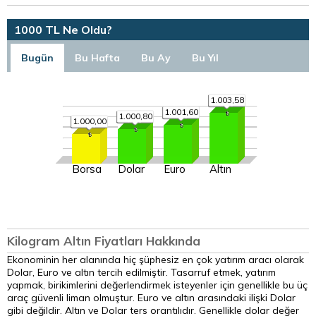
1000 TL Ne Oldu?
Bugün
Bu Hafta
Bu Ay
Bu Yıl
1.003,58
1.001,60
1.000,80
1.000,00
Borsa
Dolar
Euro
Altın
Kilogram Altın Fiyatları Hakkında
Ekonominin her alanında hiç şüphesiz en çok yatırım aracı olarak
Dolar, Euro ve altın tercih edilmiştir. Tasarruf etmek, yatırım
yapmak, birikimlerini değerlendirmek isteyenler için genellikle bu üç
araç güvenli liman olmuştur. Euro ve altın arasındaki ilişki Dolar
gibi değildir. Altın ve Dolar ters orantılıdır. Genellikle dolar değer