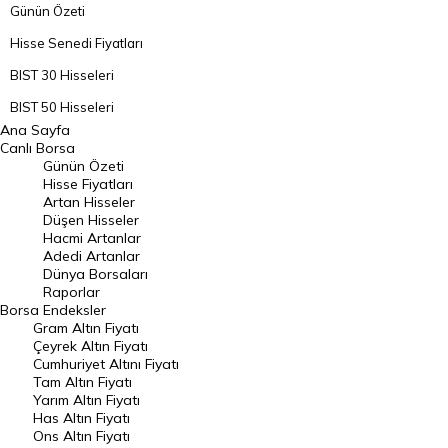
Günün Özeti
Hisse Senedi Fiyatları
BIST 30 Hisseleri
BIST 50 Hisseleri
Ana Sayfa
BIST 100 Hisseleri
Canlı Borsa
Günün Özeti
En Çok Artan Hisseler
Hisse Fiyatları
Artan Hisseler
En Çok Düşen Hisseler
Düşen Hisseler
Hacmi Artanlar
Hacmi Artanlar
Adedi Artanlar
Geçmiş Kapanışlar
Dünya Borsaları
Raporlar
Dünya Borsaları
Borsa
Endeksler
Gram Altın Fiyatı
Raporlar
Çeyrek Altın Fiyatı
Endeksler
Cumhuriyet Altını Fiyatı
Tam Altın Fiyatı
Yarım Altın Fiyatı
DÖVİZ
Has Altın Fiyatı
Ons Altın Fiyatı
Döviz Kuru