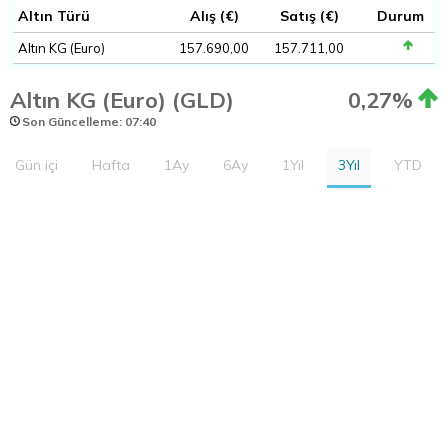
Altın Türü
Alış (€)
Satış (€)
Durum
Altın KG (Euro)
157.690,00
157.711,00
Altın KG (Euro) (GLD)
0,27%
Son Güncelleme: 07:40
Gün içi
Hafta
1Ay
6Ay
1Yıl
3Yıl
YTD