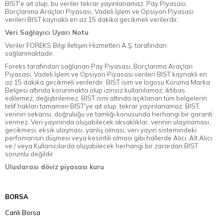
BIST'e ait olup, bu veriler tekrar yayınlanamaz. Pay Piyasası,
Borçlanma Araçları Piyasası, Vadeli İşlem ve Opsiyon Piyasası
verileri BIST kaynaklı en az 15 dakika gecikmeli verilerdir.
Veri Sağlayıcı Uyarı Notu
Veriler FOREKS Bilgi İletişim Hizmetleri A.Ş. tarafından
sağlanmaktadır.
Foreks tarafından sağlanan Pay Piyasası, Borçlanma Araçları
Piyasası, Vadeli İşlem ve Opsiyon Piyasası verileri BIST kaynaklı en
az 15 dakika gecikmeli verilerdir. BIST isim ve logosu Koruma Marka
Belgesi altında korunmakta olup izinsiz kullanılamaz, iktibas
edilemez, değiştirilemez. BIST ismi altında açıklanan tüm belgelerin
telif hakları tamamen BIST'ye ait olup, tekrar yayınlanamaz. BIST,
verinin sekansı, doğruluğu ve tamlığı konusunda herhangi bir garanti
vermez. Veri yayınında oluşabilecek aksaklıklar, verinin ulaşmaması,
gecikmesi, eksik ulaşması, yanlış olması, veri yayın sistemindeki
perfomansın düşmesi veya kesintili olması gibi hallerde Alıcı, Alt Alıcı
ve / veya Kullanıcılarda oluşabilecek herhangi bir zarardan BIST
sorumlu değildir.
Uluslarası döviz piyasası kuru
BORSA
Canlı Borsa