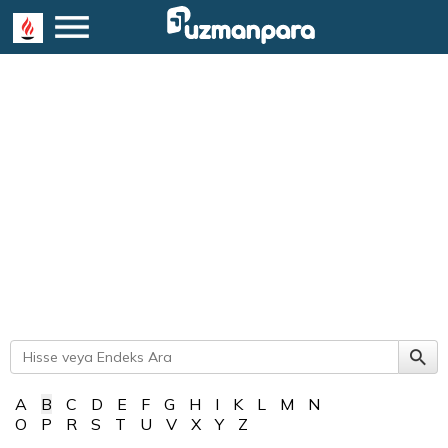
A
B
C
D
E
F
G
H
I
K
L
M
N
O
P
R
S
T
U
V
X
Y
Z