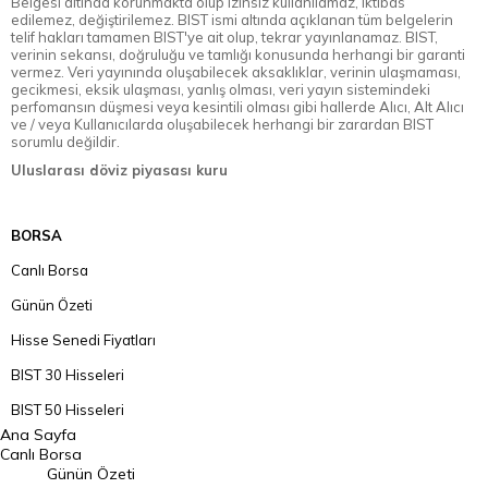
Belgesi altında korunmakta olup izinsiz kullanılamaz, iktibas
edilemez, değiştirilemez. BIST ismi altında açıklanan tüm belgelerin
telif hakları tamamen BIST'ye ait olup, tekrar yayınlanamaz. BIST,
verinin sekansı, doğruluğu ve tamlığı konusunda herhangi bir garanti
vermez. Veri yayınında oluşabilecek aksaklıklar, verinin ulaşmaması,
gecikmesi, eksik ulaşması, yanlış olması, veri yayın sistemindeki
perfomansın düşmesi veya kesintili olması gibi hallerde Alıcı, Alt Alıcı
ve / veya Kullanıcılarda oluşabilecek herhangi bir zarardan BIST
sorumlu değildir.
Uluslarası döviz piyasası kuru
BORSA
Canlı Borsa
Günün Özeti
Hisse Senedi Fiyatları
BIST 30 Hisseleri
BIST 50 Hisseleri
Ana Sayfa
BIST 100 Hisseleri
Canlı Borsa
Günün Özeti
En Çok Artan Hisseler