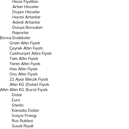
Hisse Fiyatları
Artan Hisseler
En Çok Düşen Hisseler
Düşen Hisseler
Hacmi Artanlar
Hacmi Artanlar
Adedi Artanlar
Geçmiş Kapanışlar
Dünya Borsaları
Raporlar
Dünya Borsaları
Borsa
Endeksler
Gram Altın Fiyatı
Raporlar
Çeyrek Altın Fiyatı
Endeksler
Cumhuriyet Altını Fiyatı
Tam Altın Fiyatı
Yarım Altın Fiyatı
DÖVİZ
Has Altın Fiyatı
Ons Altın Fiyatı
Döviz Kuru
22 Ayar Bilezik Fiyatı
Dolar Kuru
Altın KG (Dolar) Fiyatı
Altın
Altın KG (Euro) Fiyatı
Euro Kuru
Dolar
Euro
Pound Kuru
Sterlin
Kanada Doları
Frank Kuru
İsviçre Frangı
Riyal Kuru
Rus Rublesi
Suudi Riyali