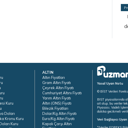
Pr
d
ALTIN
ru
Altın Fiyatları
ru
Gram Altın Fiyatı
Yasal Uyarı Notu
u
Çeyrek Altın Fiyatı
© BİST Verileri Forek
uru
Cumhuriyet Altını Fiyatı
ru
Yarım Altın Fiyatı
BIST piyasalarında ol
esi Kuru
Altın (ONS) Fiyatı
ait olup, bu veriler 
Piyasası, Vadeli İşle
u
Bilezik Fiyatları
dakika gecikmeli veril
ya Doları
Dolar/Kg Altın Fiyatı
ka Kronu Kuru
Euro/Kg Altın Fiyatı
Veri Sağlayıcı Uyar
oları Kuru
Kapalı Çarşı Altın
*(Veriler FOREKS Bilg