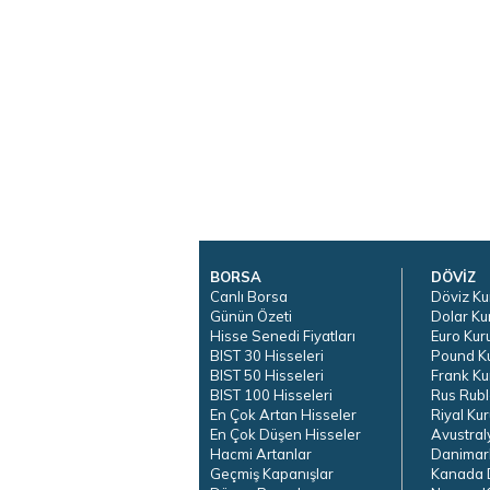
BORSA
DÖVİZ
Canlı Borsa
Döviz Ku
Günün Özeti
Dolar Ku
Hisse Senedi Fiyatları
Euro Kur
BIST 30 Hisseleri
Pound K
BIST 50 Hisseleri
Frank Ku
BIST 100 Hisseleri
Rus Rubl
En Çok Artan Hisseler
Riyal Kur
En Çok Düşen Hisseler
Avustral
Hacmi Artanlar
Danimar
Geçmiş Kapanışlar
Kanada D