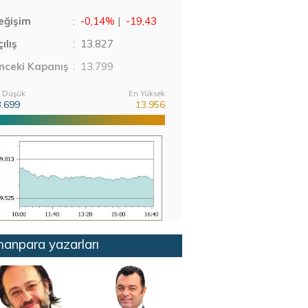
eğişim
:
-0,14%
|
-19,43
ılış
:
13.827
nceki Kapanış
: 13.799
 Düşük
En Yüksek
3.699
13.956
anpara yazarları