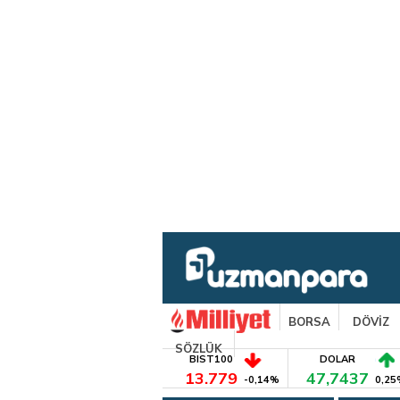
BORSA
DÖVİZ
SÖZLÜK
BIST100
DOLAR
13.779
47,7437
-0,14%
0,25