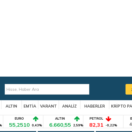
ALTIN
EMTİA
VARANT
ANALİZ
HABERLER
KRİPTO P
EURO
ALTIN
PETROL
55,2510
6.660,55
82,31
4
%
0,43%
2,59%
-0,22%