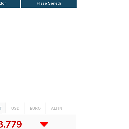
adar
Hisse Senedi
T
USD
EURO
ALTIN
3.779