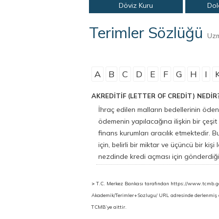
Döviz Kuru
Dol
Terimler Sözlüğü
Uz
A
B
C
D
E
F
G
H
I
AKREDİTİF (LETTER OF CREDİT) NEDİR
İhraç edilen malların bedellerinin öden
ödemenin yapılacağına ilişkin bir çeşit
finans kurumları aracılık etmektedir. Bu
için, belirli bir miktar ve üçüncü bir k
nezdinde kredi açması için gönderdiği
>
T.C. Merkez Bankası tarafından https://www.tcmb
Akademik/Terimler+Sozlugu/ URL adresinde derlenmiş ola
TCMB’ye aittir.