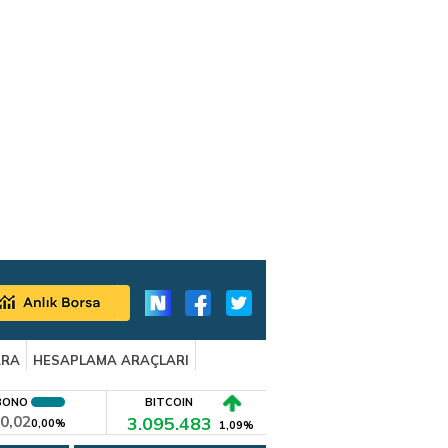
ARA
HESAPLAMA ARAÇLARI
BONO
BITCOIN
0,02
3.095.483
0,00%
1,09%