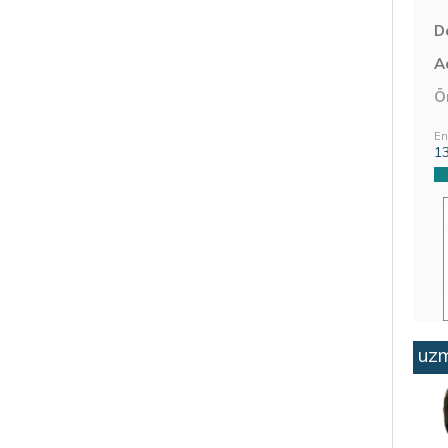
D
Aç
Ö
En
1
uzm