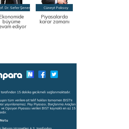
of. Dr. Sefer Şener
Cüneyt Paksoy
Ekonomide
Piyasalarda
büyüme
karar zamanı
evam ediyor
s tarafından 15 dakika gecikmeli sağlanmaktadır.
uşan tüm verilere ait telif hakları tamamen BIST'e
tekrar yayınlanamaz. Pay Piyasası, Borçlanma Araçları
m ve Opsiyon Piyasası verileri BIST kaynaklı en az 15
erdir.
ı Notu
i İletişim Hizmetleri A.Ş. tarafından