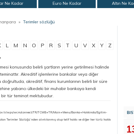
ar Ne Kadar
Euro Ne Kadar
Altın Ne K
manpara
»
Terimler sözlüğü
K
L
M
N
O
P
R
S
T
U
V
X
Y
Z
?
mesi konusunda belirli şartların yerine getirilmesi halinde
 teminattır. Akreditif işlemlerine bankalar veya diğer
 doğrultuda, akreditif, finans kurumlarının belirli bir süre
işi lehine yabancı ülkedeki bir muhabir bankaya kendi
 bir tür teminat mektubudur.
BIS
.gov.tr/wps/wcm/connect/TR/TCMB+TR/Main+Menu/Banka+Hakkinda/Egitim-
n Terimler Sözlüğü’nden alıntılanmış olup telif hakkı ve diğer her türlü hakkı
1