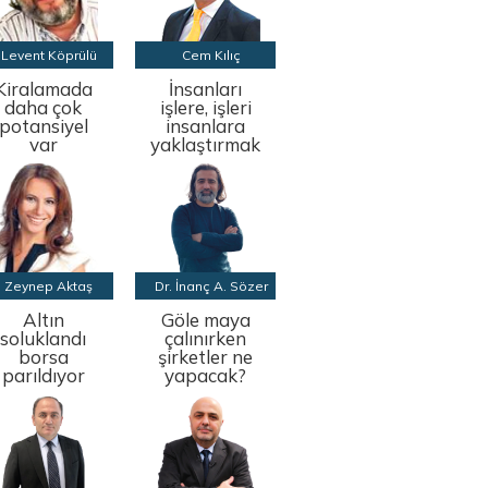
Levent Köprülü
Cem Kılıç
Kiralamada
İnsanları
daha çok
işlere, işleri
potansiyel
insanlara
var
yaklaştırmak
Zeynep Aktaş
Dr. İnanç A. Sözer
Altın
Göle maya
soluklandı
çalınırken
borsa
şirketler ne
parıldıyor
yapacak?