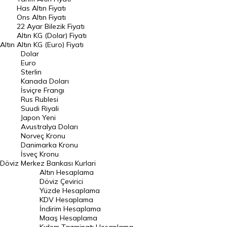
DÖVİZ
Has Altın Fiyatı
Ons Altın Fiyatı
Döviz Kuru
22 Ayar Bilezik Fiyatı
Dolar Kuru
Altın KG (Dolar) Fiyatı
Altın
Altın KG (Euro) Fiyatı
Euro Kuru
Dolar
Euro
Pound Kuru
Sterlin
Kanada Doları
Frank Kuru
İsviçre Frangı
Riyal Kuru
Rus Rublesi
Suudi Riyali
Avustralya Doları
Japon Yeni
Avustralya Doları
Danimarka Kronu Kuru
Norveç Kronu
Danimarka Kronu
Kanada Doları Kuru
İsveç Kronu
Döviz
Merkez Bankası Kurlari
Norveç Kronu Kuru
Altın Hesaplama
İsveç Kronu Kuru
Döviz Çevirici
Yüzde Hesaplama
Japon Yeni Kuru
KDV Hesaplama
İndirim Hesaplama
Serbest Piyasa Döviz Kurları
Maaş Hesaplama