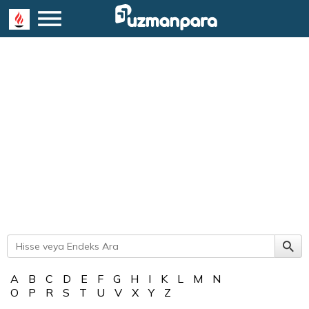
A
B
C
D
E
F
G
H
I
K
L
M
N
O
P
R
S
T
U
V
X
Y
Z