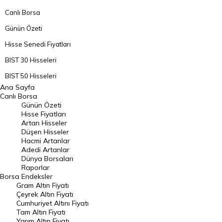
Canlı Borsa
Günün Özeti
Hisse Senedi Fiyatları
BIST 30 Hisseleri
BIST 50 Hisseleri
Ana Sayfa
BIST 100 Hisseleri
Canlı Borsa
Günün Özeti
En Çok Artan Hisseler
Hisse Fiyatları
Artan Hisseler
En Çok Düşen Hisseler
Düşen Hisseler
Hacmi Artanlar
Hacmi Artanlar
Adedi Artanlar
Geçmiş Kapanışlar
Dünya Borsaları
Raporlar
Dünya Borsaları
Borsa
Endeksler
Gram Altın Fiyatı
Raporlar
Çeyrek Altın Fiyatı
Endeksler
Cumhuriyet Altını Fiyatı
Tam Altın Fiyatı
Yarım Altın Fiyatı