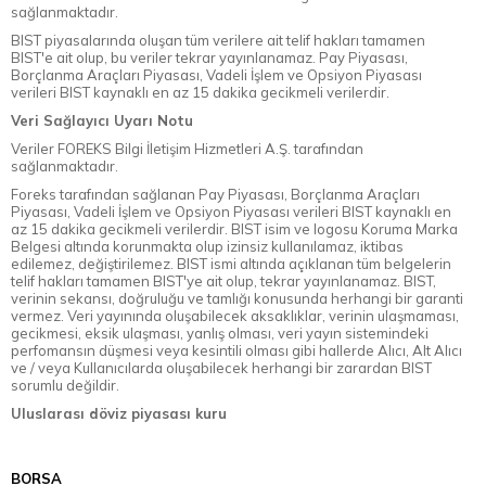
sağlanmaktadır.
BIST piyasalarında oluşan tüm verilere ait telif hakları tamamen
BIST'e ait olup, bu veriler tekrar yayınlanamaz. Pay Piyasası,
Borçlanma Araçları Piyasası, Vadeli İşlem ve Opsiyon Piyasası
verileri BIST kaynaklı en az 15 dakika gecikmeli verilerdir.
Veri Sağlayıcı Uyarı Notu
Veriler FOREKS Bilgi İletişim Hizmetleri A.Ş. tarafından
sağlanmaktadır.
Foreks tarafından sağlanan Pay Piyasası, Borçlanma Araçları
Piyasası, Vadeli İşlem ve Opsiyon Piyasası verileri BIST kaynaklı en
az 15 dakika gecikmeli verilerdir. BIST isim ve logosu Koruma Marka
Belgesi altında korunmakta olup izinsiz kullanılamaz, iktibas
edilemez, değiştirilemez. BIST ismi altında açıklanan tüm belgelerin
telif hakları tamamen BIST'ye ait olup, tekrar yayınlanamaz. BIST,
verinin sekansı, doğruluğu ve tamlığı konusunda herhangi bir garanti
vermez. Veri yayınında oluşabilecek aksaklıklar, verinin ulaşmaması,
gecikmesi, eksik ulaşması, yanlış olması, veri yayın sistemindeki
perfomansın düşmesi veya kesintili olması gibi hallerde Alıcı, Alt Alıcı
ve / veya Kullanıcılarda oluşabilecek herhangi bir zarardan BIST
sorumlu değildir.
Uluslarası döviz piyasası kuru
BORSA