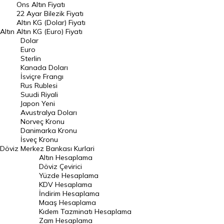
Ons Altın Fiyatı
Döviz Kuru
22 Ayar Bilezik Fiyatı
Dolar Kuru
Altın KG (Dolar) Fiyatı
Altın
Altın KG (Euro) Fiyatı
Euro Kuru
Dolar
Euro
Pound Kuru
Sterlin
Kanada Doları
Frank Kuru
İsviçre Frangı
Riyal Kuru
Rus Rublesi
Suudi Riyali
Avustralya Doları
Japon Yeni
Avustralya Doları
Danimarka Kronu Kuru
Norveç Kronu
Danimarka Kronu
Kanada Doları Kuru
İsveç Kronu
Döviz
Merkez Bankası Kurlari
Norveç Kronu Kuru
Altın Hesaplama
İsveç Kronu Kuru
Döviz Çevirici
Yüzde Hesaplama
Japon Yeni Kuru
KDV Hesaplama
İndirim Hesaplama
Serbest Piyasa Döviz Kurları
Maaş Hesaplama
Kıdem Tazminatı Hesaplama
Merkez Bankası Döviz Kurları
Zam Hesaplama