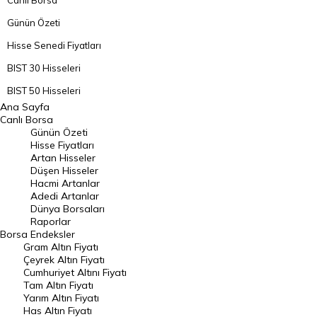
Canlı Borsa
Günün Özeti
Hisse Senedi Fiyatları
BIST 30 Hisseleri
BIST 50 Hisseleri
Ana Sayfa
BIST 100 Hisseleri
Canlı Borsa
Günün Özeti
En Çok Artan Hisseler
Hisse Fiyatları
Artan Hisseler
En Çok Düşen Hisseler
Düşen Hisseler
Hacmi Artanlar
Hacmi Artanlar
Adedi Artanlar
Geçmiş Kapanışlar
Dünya Borsaları
Raporlar
Dünya Borsaları
Borsa
Endeksler
Gram Altın Fiyatı
Raporlar
Çeyrek Altın Fiyatı
Endeksler
Cumhuriyet Altını Fiyatı
Tam Altın Fiyatı
Yarım Altın Fiyatı
DÖVİZ
Has Altın Fiyatı