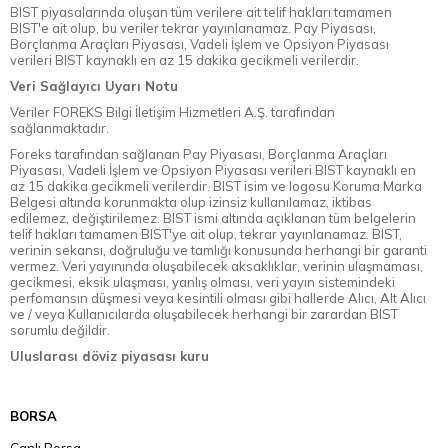
BIST piyasalarında oluşan tüm verilere ait telif hakları tamamen
BIST'e ait olup, bu veriler tekrar yayınlanamaz. Pay Piyasası,
Borçlanma Araçları Piyasası, Vadeli İşlem ve Opsiyon Piyasası
verileri BIST kaynaklı en az 15 dakika gecikmeli verilerdir.
Veri Sağlayıcı Uyarı Notu
Veriler FOREKS Bilgi İletişim Hizmetleri A.Ş. tarafından
sağlanmaktadır.
Foreks tarafından sağlanan Pay Piyasası, Borçlanma Araçları
Piyasası, Vadeli İşlem ve Opsiyon Piyasası verileri BIST kaynaklı en
az 15 dakika gecikmeli verilerdir. BIST isim ve logosu Koruma Marka
Belgesi altında korunmakta olup izinsiz kullanılamaz, iktibas
edilemez, değiştirilemez. BIST ismi altında açıklanan tüm belgelerin
telif hakları tamamen BIST'ye ait olup, tekrar yayınlanamaz. BIST,
verinin sekansı, doğruluğu ve tamlığı konusunda herhangi bir garanti
vermez. Veri yayınında oluşabilecek aksaklıklar, verinin ulaşmaması,
gecikmesi, eksik ulaşması, yanlış olması, veri yayın sistemindeki
perfomansın düşmesi veya kesintili olması gibi hallerde Alıcı, Alt Alıcı
ve / veya Kullanıcılarda oluşabilecek herhangi bir zarardan BIST
sorumlu değildir.
Uluslarası döviz piyasası kuru
BORSA