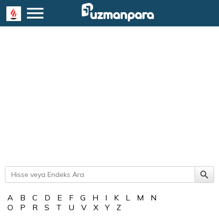
A
B
C
D
E
F
G
H
I
K
L
M
N
O
P
R
S
T
U
V
X
Y
Z