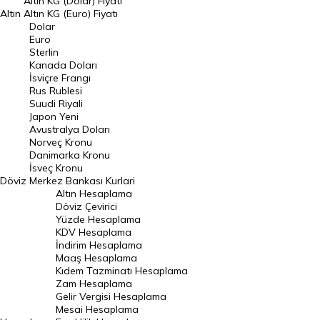
Altın KG (Dolar) Fiyatı
Altın
Altın KG (Euro) Fiyatı
Euro Kuru
Dolar
Euro
Pound Kuru
Sterlin
Kanada Doları
Frank Kuru
İsviçre Frangı
Riyal Kuru
Rus Rublesi
Suudi Riyali
Avustralya Doları
Japon Yeni
Avustralya Doları
Danimarka Kronu Kuru
Norveç Kronu
Danimarka Kronu
Kanada Doları Kuru
İsveç Kronu
Döviz
Merkez Bankası Kurlari
Norveç Kronu Kuru
Altın Hesaplama
İsveç Kronu Kuru
Döviz Çevirici
Yüzde Hesaplama
Japon Yeni Kuru
KDV Hesaplama
İndirim Hesaplama
Serbest Piyasa Döviz Kurları
Maaş Hesaplama
Kıdem Tazminatı Hesaplama
Merkez Bankası Döviz Kurları
Zam Hesaplama
Gelir Vergisi Hesaplama
ALTIN
Mesai Hesaplama