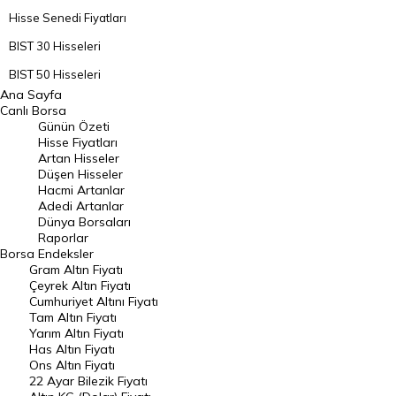
Hisse Senedi Fiyatları
BIST 30 Hisseleri
BIST 50 Hisseleri
Ana Sayfa
BIST 100 Hisseleri
Canlı Borsa
Günün Özeti
En Çok Artan Hisseler
Hisse Fiyatları
Artan Hisseler
En Çok Düşen Hisseler
Düşen Hisseler
Hacmi Artanlar
Hacmi Artanlar
Adedi Artanlar
Geçmiş Kapanışlar
Dünya Borsaları
Raporlar
Dünya Borsaları
Borsa
Endeksler
Gram Altın Fiyatı
Raporlar
Çeyrek Altın Fiyatı
Endeksler
Cumhuriyet Altını Fiyatı
Tam Altın Fiyatı
Yarım Altın Fiyatı
DÖVİZ
Has Altın Fiyatı
Ons Altın Fiyatı
Döviz Kuru
22 Ayar Bilezik Fiyatı
Dolar Kuru