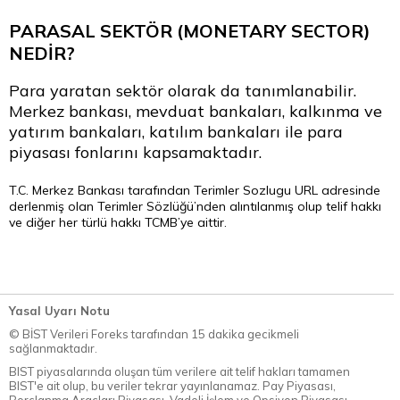
PARASAL SEKTÖR (MONETARY SECTOR)
NEDİR?
Para yaratan sektör olarak da tanımlanabilir.
Merkez bankası, mevduat bankaları, kalkınma ve
yatırım bankaları, katılım bankaları ile para
piyasası fonlarını kapsamaktadır.
T.C. Merkez Bankası tarafından
Terimler Sozlugu
URL adresinde
derlenmiş olan Terimler Sözlüğü’nden alıntılanmış olup telif hakkı
ve diğer her türlü hakkı TCMB’ye aittir.
Yasal Uyarı Notu
© BİST Verileri Foreks tarafından 15 dakika gecikmeli
sağlanmaktadır.
BIST piyasalarında oluşan tüm verilere ait telif hakları tamamen
BIST'e ait olup, bu veriler tekrar yayınlanamaz. Pay Piyasası,