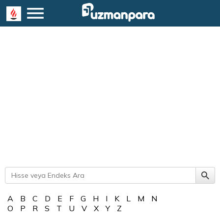
A
B
C
D
E
F
G
H
I
K
L
M
N
O
P
R
S
T
U
V
X
Y
Z