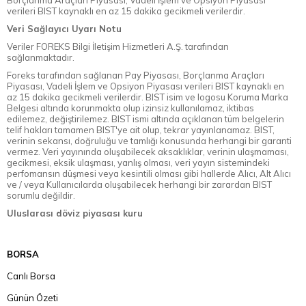
Borçlanma Araçları Piyasası, Vadeli İşlem ve Opsiyon Piyasası
verileri BIST kaynaklı en az 15 dakika gecikmeli verilerdir.
Veri Sağlayıcı Uyarı Notu
Veriler FOREKS Bilgi İletişim Hizmetleri A.Ş. tarafından
sağlanmaktadır.
Foreks tarafından sağlanan Pay Piyasası, Borçlanma Araçları
Piyasası, Vadeli İşlem ve Opsiyon Piyasası verileri BIST kaynaklı en
az 15 dakika gecikmeli verilerdir. BIST isim ve logosu Koruma Marka
Belgesi altında korunmakta olup izinsiz kullanılamaz, iktibas
edilemez, değiştirilemez. BIST ismi altında açıklanan tüm belgelerin
telif hakları tamamen BIST'ye ait olup, tekrar yayınlanamaz. BIST,
verinin sekansı, doğruluğu ve tamlığı konusunda herhangi bir garanti
vermez. Veri yayınında oluşabilecek aksaklıklar, verinin ulaşmaması,
gecikmesi, eksik ulaşması, yanlış olması, veri yayın sistemindeki
perfomansın düşmesi veya kesintili olması gibi hallerde Alıcı, Alt Alıcı
ve / veya Kullanıcılarda oluşabilecek herhangi bir zarardan BIST
sorumlu değildir.
Uluslarası döviz piyasası kuru
BORSA
Canlı Borsa
Günün Özeti