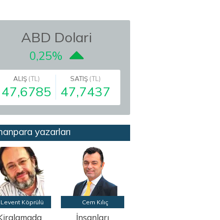
ABD Dolari
0,25%
ALIŞ
(TL)
SATIŞ
(TL)
47,6785
47,7437
anpara yazarları
Levent Köprülü
Cem Kılıç
Kiralamada
İnsanları