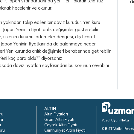
gelir. Japon standartlarında yen, "en" olarak telaffuz
d
 olarak hecelenir ve okunur.
 yakından takip edilen bir döviz kurudur. Yen kuru
Japon Yeninin fiyatı anlık değişimler gösterebilir.
 ülkenin durumu, ödemeler dengesi, dış ticaret,
i Japon Yeninin fiyatlarında dalgalanmaya neden
ri Yen kurunda anlık değişimleri beraberinde getirebilir.
 Yeni kaç para oldu?” diyorsanız
asada döviz fiyatları sayfasından bu sorunun cevabını
ALTIN
ru
Altın Fiyatları
ru
Gram Altın Fiyatı
Yasal Uyarı Notu
u
Çeyrek Altın Fiyatı
© BİST Verileri Forek
uru
Cumhuriyet Altını Fiyatı