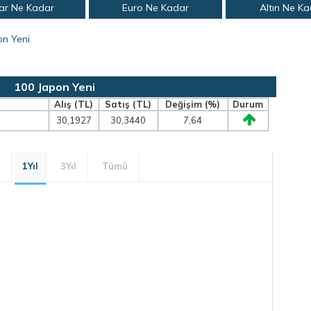
ar Ne Kadar
Euro Ne Kadar
Altın Ne K
on Yeni
100 Japon Yeni
Alış (TL)
Satış (TL)
Değişim (%)
Durum
30,1927
30,3440
7,64
1Yıl
3Yıl
Tümü