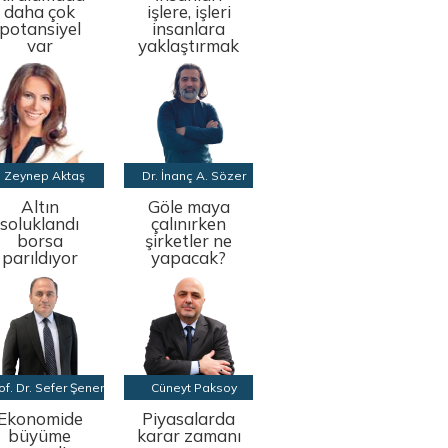
daha çok
işlere, işleri
potansiyel
insanlara
var
yaklaştırmak
Zeynep Aktaş
Dr. İnanç A. Sözer
Altın
Göle maya
soluklandı
çalınırken
borsa
şirketler ne
parıldıyor
yapacak?
of. Dr. Sefer Şener
Cüneyt Paksoy
Ekonomide
Piyasalarda
büyüme
karar zamanı