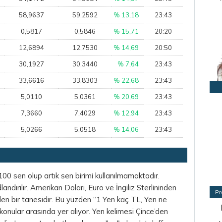
58,9637
59,2592
% 13,18
23:43
0,5817
0,5846
% 15,71
20:20
12,6894
12,7530
% 14,69
20:50
30,1927
30,3440
% 7,64
23:43
33,6616
33,8303
% 22,68
23:43
5,0110
5,0361
% 20,69
23:43
7,3660
7,4029
% 12,94
23:43
5,0266
5,0518
% 14,06
23:43
100 sen olup artık sen birimi kullanılmamaktadır.
dırılır. Amerikan Doları, Euro ve İngiliz Sterlininden
Pr
nden bir tanesidir. Bu yüzden “1 Yen kaç TL, Yen ne
konular arasında yer alıyor. Yen kelimesi Çince’den