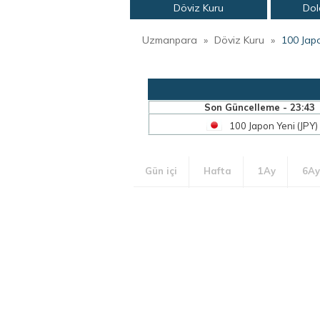
Döviz Kuru
Dol
Uzmanpara
»
Döviz Kuru
»
100 Jap
Son Güncelleme - 23:43
100 Japon Yeni (JPY)
Gün içi
Hafta
1Ay
6Ay