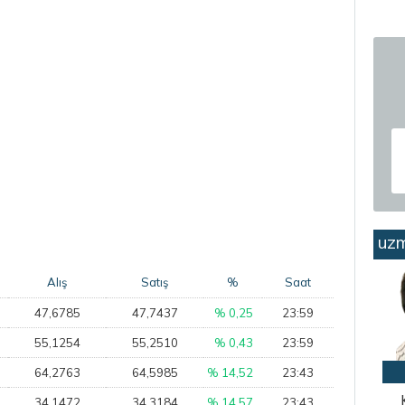
uzm
Alış
Satış
%
Saat
47,6785
47,7437
% 0,25
23:59
55,1254
55,2510
% 0,43
23:59
64,2763
64,5985
% 14,52
23:43
34,1472
34,3184
% 14,57
23:43