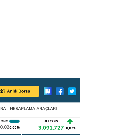
ARA
HESAPLAMA ARAÇLARI
BONO
BITCOIN
0,02
3.091.727
0,00%
0,87%