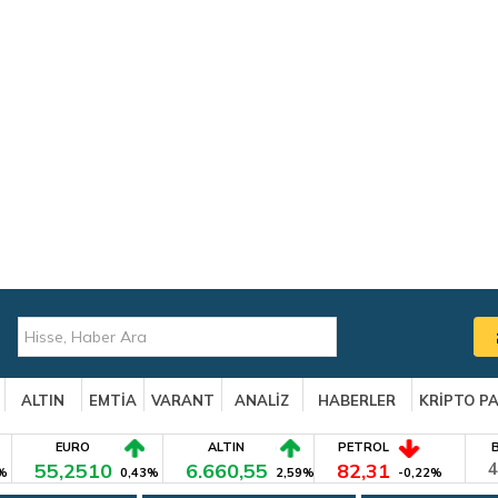
ALTIN
EMTİA
VARANT
ANALİZ
HABERLER
KRİPTO P
EURO
ALTIN
PETROL
55,2510
6.660,55
82,31
4
%
0,43%
2,59%
-0,22%