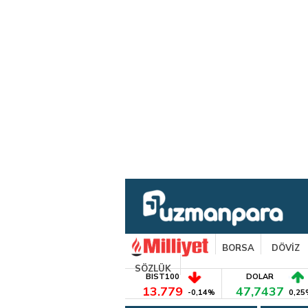
BORSA
DÖVİZ
SÖZLÜK
BIST100
DOLAR
13.779
47,7437
-0,14%
0,25