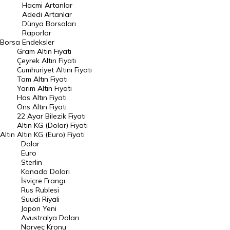
Hacmi Artanlar
Hacmi Artanlar
Adedi Artanlar
Geçmiş Kapanışlar
Dünya Borsaları
Raporlar
Dünya Borsaları
Borsa
Endeksler
Gram Altın Fiyatı
Raporlar
Çeyrek Altın Fiyatı
Endeksler
Cumhuriyet Altını Fiyatı
Tam Altın Fiyatı
Yarım Altın Fiyatı
DÖVİZ
Has Altın Fiyatı
Ons Altın Fiyatı
Döviz Kuru
22 Ayar Bilezik Fiyatı
Dolar Kuru
Altın KG (Dolar) Fiyatı
Altın
Altın KG (Euro) Fiyatı
Euro Kuru
Dolar
Euro
Pound Kuru
Sterlin
Kanada Doları
Frank Kuru
İsviçre Frangı
Riyal Kuru
Rus Rublesi
Suudi Riyali
Avustralya Doları
Japon Yeni
Avustralya Doları
Danimarka Kronu Kuru
Norveç Kronu