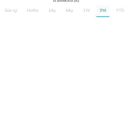
IS BANKASI (A)
Gün içi
Hafta
1Ay
6Ay
1Yıl
3Yıl
YTD