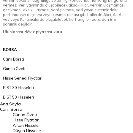
verinin sekansı, doğruluğu ve tamlığı konusunda herhangi bir garanti
vermez. Veri yayınında oluşabilecek aksaklıklar, verinin ulaşmaması,
gecikmesi, eksik ulaşması, yanlış olması, veri yayın sistemindeki
perfomansın düşmesi veya kesintili olması gibi hallerde Alıcı, Alt Alıcı
ve / veya Kullanıcılarda oluşabilecek herhangi bir zarardan BIST
sorumlu değildir.
Uluslarası döviz piyasası kuru
BORSA
Canlı Borsa
Günün Özeti
Hisse Senedi Fiyatları
BIST 30 Hisseleri
BIST 50 Hisseleri
Ana Sayfa
BIST 100 Hisseleri
Canlı Borsa
Günün Özeti
En Çok Artan Hisseler
Hisse Fiyatları
Artan Hisseler
En Çok Düşen Hisseler
Düşen Hisseler