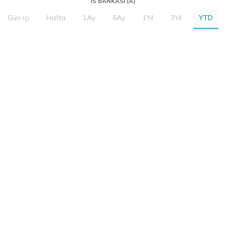
IS BANKASI (A)
Gün içi
Hafta
1Ay
6Ay
1Yıl
3Yıl
YTD