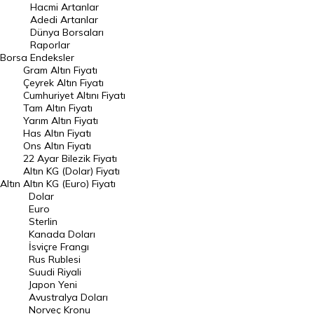
Hacmi Artanlar
Hacmi Artanlar
Adedi Artanlar
Geçmiş Kapanışlar
Dünya Borsaları
Raporlar
Dünya Borsaları
Borsa
Endeksler
Gram Altın Fiyatı
Raporlar
Çeyrek Altın Fiyatı
Endeksler
Cumhuriyet Altını Fiyatı
Tam Altın Fiyatı
Yarım Altın Fiyatı
DÖVİZ
Has Altın Fiyatı
Ons Altın Fiyatı
Döviz Kuru
22 Ayar Bilezik Fiyatı
Dolar Kuru
Altın KG (Dolar) Fiyatı
Altın
Altın KG (Euro) Fiyatı
Euro Kuru
Dolar
Euro
Pound Kuru
Sterlin
Kanada Doları
Frank Kuru
İsviçre Frangı
Riyal Kuru
Rus Rublesi
Suudi Riyali
Avustralya Doları
Japon Yeni
Avustralya Doları
Danimarka Kronu Kuru
Norveç Kronu