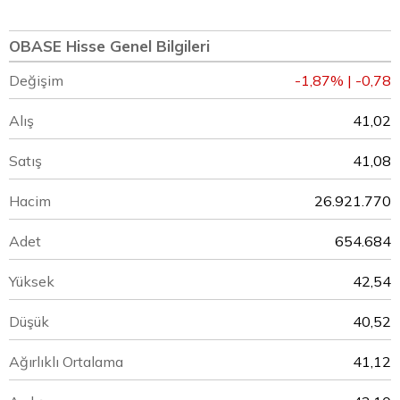
OBASE Hisse Genel Bilgileri
Değişim
-1,87% | -0,78
Alış
41,02
Satış
41,08
Hacim
26.921.770
Adet
654.684
Yüksek
42,54
Düşük
40,52
Ağırlıklı Ortalama
41,12