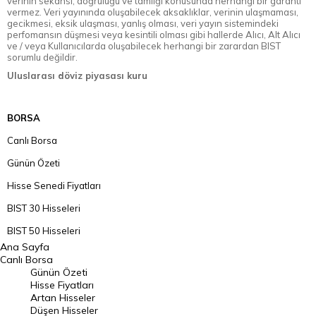
verinin sekansı, doğruluğu ve tamlığı konusunda herhangi bir garanti
vermez. Veri yayınında oluşabilecek aksaklıklar, verinin ulaşmaması,
gecikmesi, eksik ulaşması, yanlış olması, veri yayın sistemindeki
perfomansın düşmesi veya kesintili olması gibi hallerde Alıcı, Alt Alıcı
ve / veya Kullanıcılarda oluşabilecek herhangi bir zarardan BIST
sorumlu değildir.
Uluslarası döviz piyasası kuru
BORSA
Canlı Borsa
Günün Özeti
Hisse Senedi Fiyatları
BIST 30 Hisseleri
BIST 50 Hisseleri
Ana Sayfa
BIST 100 Hisseleri
Canlı Borsa
Günün Özeti
En Çok Artan Hisseler
Hisse Fiyatları
Artan Hisseler
En Çok Düşen Hisseler
Düşen Hisseler