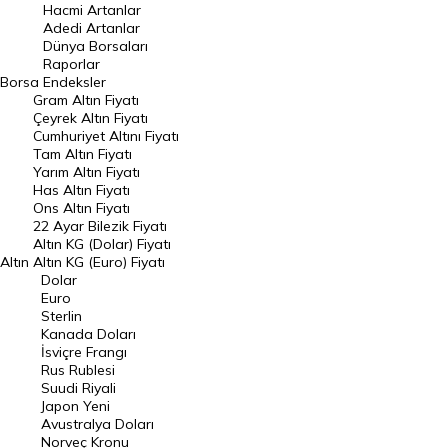
Hacmi Artanlar
Hacmi Artanlar
Adedi Artanlar
Geçmiş Kapanışlar
Dünya Borsaları
Raporlar
Dünya Borsaları
Borsa
Endeksler
Gram Altın Fiyatı
Raporlar
Çeyrek Altın Fiyatı
Endeksler
Cumhuriyet Altını Fiyatı
Tam Altın Fiyatı
Yarım Altın Fiyatı
DÖVİZ
Has Altın Fiyatı
Ons Altın Fiyatı
Döviz Kuru
22 Ayar Bilezik Fiyatı
Dolar Kuru
Altın KG (Dolar) Fiyatı
Altın
Altın KG (Euro) Fiyatı
Euro Kuru
Dolar
Euro
Pound Kuru
Sterlin
Kanada Doları
Frank Kuru
İsviçre Frangı
Riyal Kuru
Rus Rublesi
Suudi Riyali
Avustralya Doları
Japon Yeni
Avustralya Doları
Danimarka Kronu Kuru
Norveç Kronu