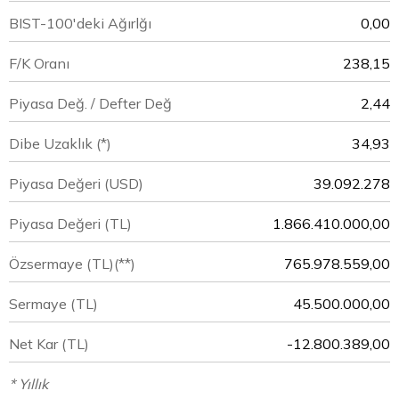
BIST-100'deki Ağırlğı
0,00
F/K Oranı
238,15
Piyasa Değ. / Defter Değ
2,44
Dibe Uzaklık (*)
34,93
Piyasa Değeri
(USD)
39.092.278
Piyasa Değeri
(TL)
1.866.410.000,00
Özsermaye
(TL)(**)
765.978.559,00
Sermaye
(TL)
45.500.000,00
Net Kar
(TL)
-12.800.389,00
* Yıllık