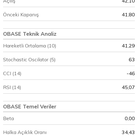
Açılış
42,10
Önceki Kapanış
41,80
OBASE Teknik Analiz
Hareketli Ortalama (10)
41,29
Stochastic Oscilator (5)
63
CCI (14)
-46
RSI (14)
45,07
OBASE Temel Veriler
Beta
0,00
Halka Açıklık Oranı
34,43