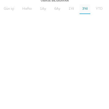
OBASE BILGISAYAR
Gün içi
Hafta
1Ay
6Ay
1Yıl
3Yıl
YTD