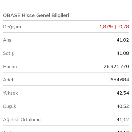
OBASE Hisse Genel Bilgileri
Değişim
-1,87% | -0,78
Alış
41,02
Satış
41,08
Hacim
26.921.770
Adet
654.684
Yüksek
42,54
Düşük
40,52
Ağırlıklı Ortalama
41,12