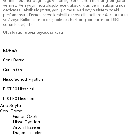
verinin sekansı, doğruluğu ve tamlığı konusunda herhangi bir garanti
vermez. Veri yayınında oluşabilecek aksaklıklar, verinin ulaşmaması,
gecikmesi, eksik ulaşması, yanlış olması, veri yayın sistemindeki
perfomansın düşmesi veya kesintili olması gibi hallerde Alıcı, Alt Alıcı
ve / veya Kullanıcılarda oluşabilecek herhangi bir zarardan BIST
sorumlu değildir.
Uluslarası döviz piyasası kuru
BORSA
Canlı Borsa
Günün Özeti
Hisse Senedi Fiyatları
BIST 30 Hisseleri
BIST 50 Hisseleri
Ana Sayfa
BIST 100 Hisseleri
Canlı Borsa
Günün Özeti
En Çok Artan Hisseler
Hisse Fiyatları
Artan Hisseler
En Çok Düşen Hisseler
Düşen Hisseler