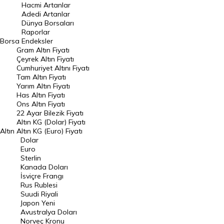
Hacmi Artanlar
Hacmi Artanlar
Adedi Artanlar
Geçmiş Kapanışlar
Dünya Borsaları
Raporlar
Dünya Borsaları
Borsa
Endeksler
Gram Altın Fiyatı
Raporlar
Çeyrek Altın Fiyatı
Endeksler
Cumhuriyet Altını Fiyatı
Tam Altın Fiyatı
Yarım Altın Fiyatı
DÖVİZ
Has Altın Fiyatı
Ons Altın Fiyatı
Döviz Kuru
22 Ayar Bilezik Fiyatı
Dolar Kuru
Altın KG (Dolar) Fiyatı
Altın
Altın KG (Euro) Fiyatı
Euro Kuru
Dolar
Euro
Pound Kuru
Sterlin
Kanada Doları
Frank Kuru
İsviçre Frangı
Riyal Kuru
Rus Rublesi
Suudi Riyali
Avustralya Doları
Japon Yeni
Avustralya Doları
Danimarka Kronu Kuru
Norveç Kronu