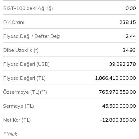
BIST-100'deki Ağırlğı
0,00
F/K Oranı
238,15
Piyasa Değ. / Defter Değ
2,44
Dibe Uzaklık (*)
34,93
Piyasa Değeri
(USD)
39.092.278
Piyasa Değeri
(TL)
1.866.410.000,00
Özsermaye
(TL)(**)
765.978.559,00
Sermaye
(TL)
45.500.000,00
Net Kar
(TL)
-12.800.389,00
* Yıllık