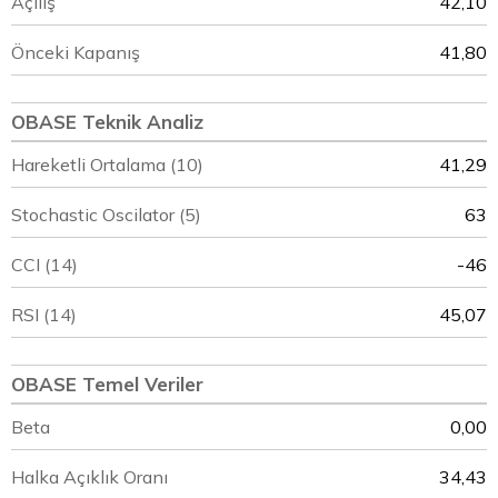
Açılış
42,10
Önceki Kapanış
41,80
OBASE Teknik Analiz
Hareketli Ortalama (10)
41,29
Stochastic Oscilator (5)
63
CCI (14)
-46
RSI (14)
45,07
OBASE Temel Veriler
Beta
0,00
Halka Açıklık Oranı
34,43