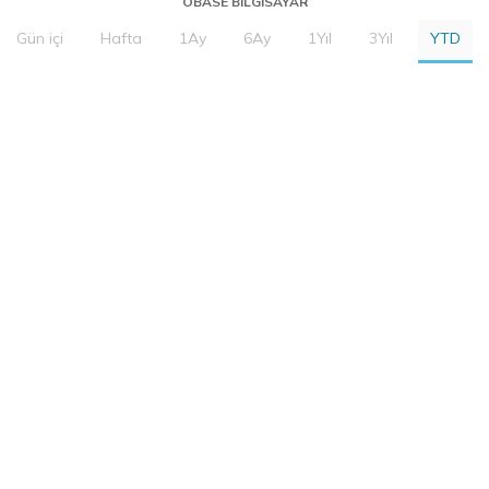
OBASE BILGISAYAR
Gün içi
Hafta
1Ay
6Ay
1Yıl
3Yıl
YTD