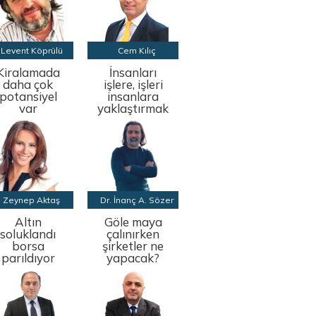
Levent Köprülü
Cem Kılıç
Kiralamada
İnsanları
daha çok
işlere, işleri
potansiyel
insanlara
var
yaklaştırmak
Zeynep Aktaş
Dr. İnanç A. Sözer
Altın
Göle maya
soluklandı
çalınırken
borsa
şirketler ne
parıldıyor
yapacak?