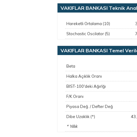
VAKIFLAR BANKASI Teknik Anal
Hareketli Ortalama (10)
Stochastic Oscilator (5)
VAKIFLAR BANKASI Temel Veril
Beta
Halka Açıklık Oranı
BIST-100'deki Ağırlğı
F/K Oranı
Piyasa Değ. / Defter Değ
43
Dibe Uzaklık (*)
* Yıllık