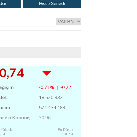
adar
Hisse Senedi
0,74
eğişim
:
-0,71%
|
-0,22
det
: 18.520.833
acim
: 571.434.484
nceki Kapanış
: 30,96
 Yüksek
En Düşük
,14
30,54