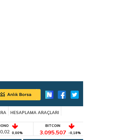
ARA
HESAPLAMA ARAÇLARI
BONO
BITCOIN
0,02
3.095.507
0,00%
-0,18%