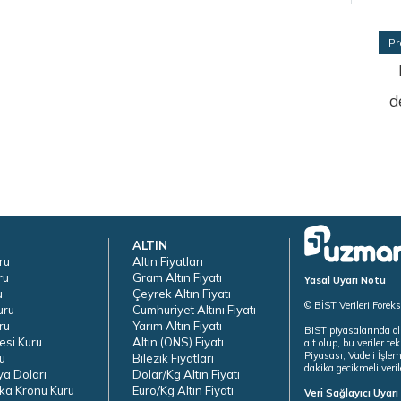
Pr
d
ALTIN
ru
Altın Fiyatları
ru
Gram Altın Fiyatı
Yasal Uyarı Notu
u
Çeyrek Altın Fiyatı
© BİST Verileri Forek
uru
Cumhuriyet Altını Fiyatı
ru
Yarım Altın Fiyatı
BIST piyasalarında ol
esi Kuru
Altın (ONS) Fiyatı
ait olup, bu veriler 
Piyasası, Vadeli İşle
u
Bilezik Fiyatları
dakika gecikmeli veril
ya Doları
Dolar/Kg Altın Fiyatı
ka Kronu Kuru
Euro/Kg Altın Fiyatı
Veri Sağlayıcı Uyar