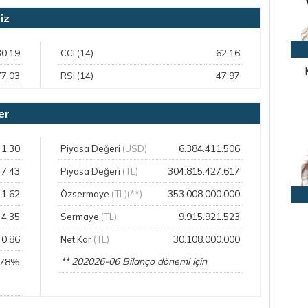
iz
30,19
62,16
CCI (14)
77,03
47,97
RSI (14)
er
1,30
6.384.411.506
Piyasa Değeri
(USD)
7,43
304.815.427.617
Piyasa Değeri
(TL)
1,62
353.008.000.000
Özsermaye
(TL)(**)
4,35
9.915.921.523
Sermaye
(TL)
0,86
30.108.000.000
Net Kar
(TL)
** 202026-06 Bilanço dönemi için
,78%