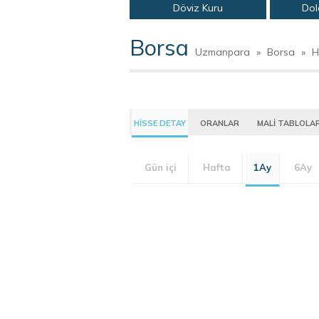
Döviz Kuru
Dol
Borsa
Uzmanpara
»
Borsa
»
H
HİSSE DETAY
ORANLAR
MALİ TABLOLA
Gün içi
Hafta
1Ay
6Ay