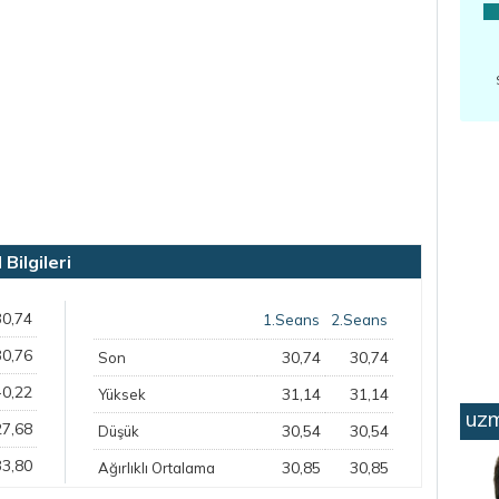
ilgileri
30,74
1.Seans
2.Seans
30,76
30,74
30,74
Son
-0,22
31,14
31,14
Yüksek
uzm
27,68
30,54
30,54
Düşük
33,80
30,85
30,85
Ağırlıklı Ortalama