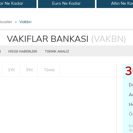
ar Ne Kadar
Euro Ne Kadar
Altın Ne K
isseler
»
Vakbn
VAKIFLAR BANKASI
(VAKBN)
R
HİSSE HABERLERİ
TEKNİK ANALİZ
3
1Yıl
3Yıl
Tümü
D
A
H
Ö
En
31