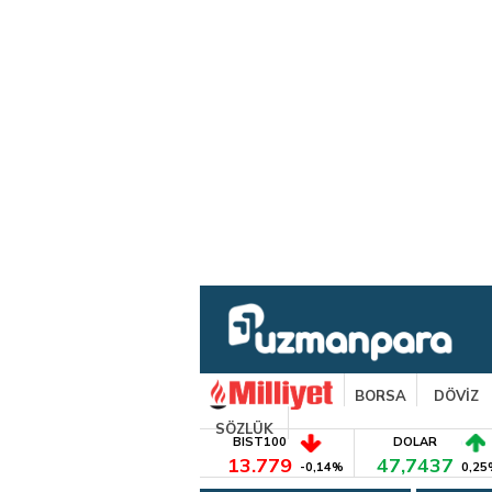
BORSA
DÖVİZ
SÖZLÜK
BIST100
DOLAR
13.779
47,7437
-0,14%
0,25