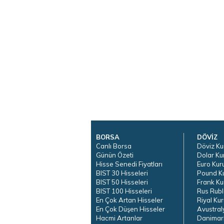
BORSA
DÖVİZ
Canlı Borsa
Döviz Ku
Günün Özeti
Dolar Ku
Hisse Senedi Fiyatları
Euro Kur
BIST 30 Hisseleri
Pound K
BIST 50 Hisseleri
Frank Ku
BIST 100 Hisseleri
Rus Rubl
En Çok Artan Hisseler
Riyal Kur
En Çok Düşen Hisseler
Avustral
Hacmi Artanlar
Danimar