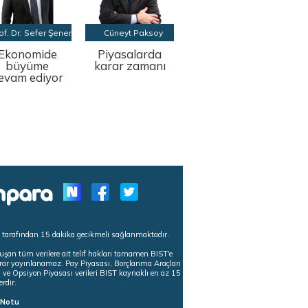
of. Dr. Sefer Şener
Cüneyt Paksoy
Ekonomide
Piyasalarda
büyüme
karar zamanı
evam ediyor
s tarafından 15 dakika gecikmeli sağlanmaktadır.
uşan tüm verilere ait telif hakları tamamen BIST'e
tekrar yayınlanamaz. Pay Piyasası, Borçlanma Araçları
m ve Opsiyon Piyasası verileri BIST kaynaklı en az 15
erdir.
ı Notu