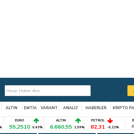
ALTIN
EMTİA
VARANT
ANALİZ
HABERLER
KRİPTO P
EURO
ALTIN
PETROL
55,2510
6.660,55
82,31
4
%
0,43%
2,59%
-0,22%