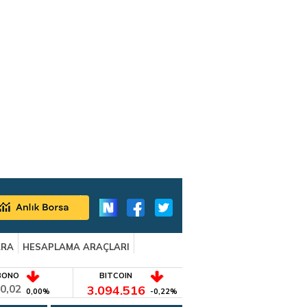
ARA
HESAPLAMA ARAÇLARI
BONO
BITCOIN
0,02
3.094.516
0,00%
-0,22%