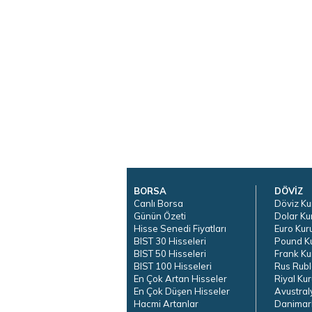
BORSA
DÖVİZ
Canlı Borsa
Döviz Ku
Günün Özeti
Dolar Ku
Hisse Senedi Fiyatları
Euro Kur
BIST 30 Hisseleri
Pound K
BIST 50 Hisseleri
Frank Ku
BIST 100 Hisseleri
Rus Rubl
En Çok Artan Hisseler
Riyal Kur
En Çok Düşen Hisseler
Avustral
Hacmi Artanlar
Danimar