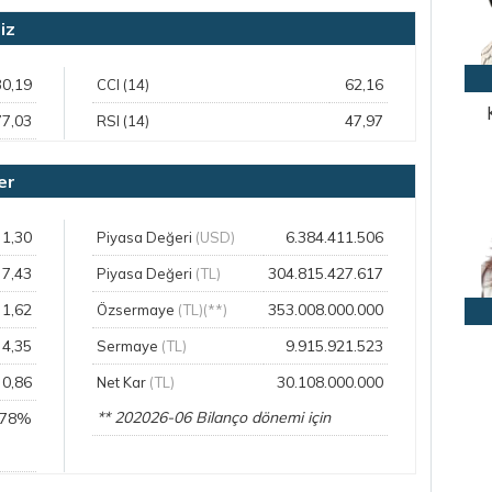
iz
30,19
62,16
CCI (14)
77,03
47,97
RSI (14)
er
1,30
6.384.411.506
Piyasa Değeri
(USD)
7,43
304.815.427.617
Piyasa Değeri
(TL)
1,62
353.008.000.000
Özsermaye
(TL)(**)
4,35
9.915.921.523
Sermaye
(TL)
0,86
30.108.000.000
Net Kar
(TL)
** 202026-06 Bilanço dönemi için
,78%