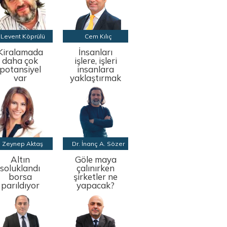
Levent Köprülü
Cem Kılıç
Kiralamada
İnsanları
daha çok
işlere, işleri
potansiyel
insanlara
var
yaklaştırmak
Zeynep Aktaş
Dr. İnanç A. Sözer
Altın
Göle maya
soluklandı
çalınırken
borsa
şirketler ne
parıldıyor
yapacak?