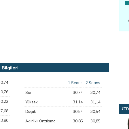
ilgileri
30,74
1.Seans
2.Seans
30,76
30,74
30,74
Son
-0,22
31,14
31,14
Yüksek
uzm
27,68
30,54
30,54
Düşük
33,80
30,85
30,85
Ağırlıklı Ortalama