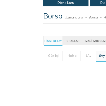
Döviz Kuru
Dol
Borsa
Uzmanpara
»
Borsa
»
H
HİSSE DETAY
ORANLAR
MALİ TABLOLA
Gün içi
Hafta
1Ay
6Ay