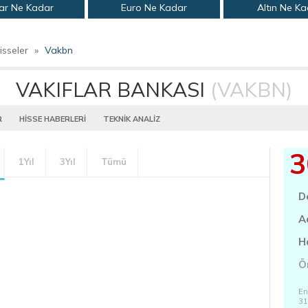
ar Ne Kadar
Euro Ne Kadar
Altın Ne K
isseler
»
Vakbn
VAKIFLAR BANKASI
(VAKBN)
R
HİSSE HABERLERİ
TEKNİK ANALİZ
3
1Yıl
3Yıl
Tümü
D
A
H
Ö
En
31