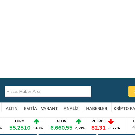
ALTIN
EMTİA
VARANT
ANALİZ
HABERLER
KRİPTO P
EURO
ALTIN
PETROL
55,2510
6.660,55
82,31
4
%
0,43%
2,59%
-0,22%