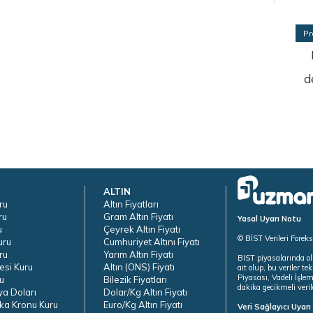
Pr
d
ALTIN
ru
Altın Fiyatları
ru
Gram Altın Fiyatı
Yasal Uyarı Notu
u
Çeyrek Altın Fiyatı
© BİST Verileri Forek
uru
Cumhuriyet Altını Fiyatı
ru
Yarım Altın Fiyatı
BIST piyasalarında ol
esi Kuru
Altın (ONS) Fiyatı
ait olup, bu veriler 
Piyasası, Vadeli İşle
u
Bilezik Fiyatları
dakika gecikmeli veril
ya Doları
Dolar/Kg Altın Fiyatı
ka Kronu Kuru
Euro/Kg Altın Fiyatı
Veri Sağlayıcı Uyar