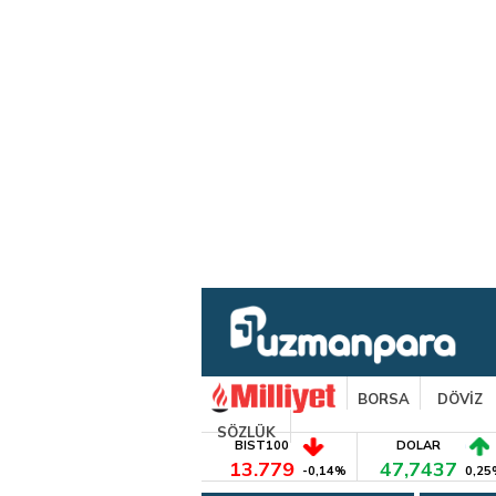
BORSA
DÖVİZ
SÖZLÜK
BIST100
DOLAR
13.779
47,7437
-0,14%
0,25