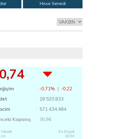
adar
Hisse Senedi
0,74
eğişim
:
-0,71%
|
-0,22
det
: 18.520.833
acim
: 571.434.484
nceki Kapanış
: 30,96
 Yüksek
En Düşük
,14
30,54