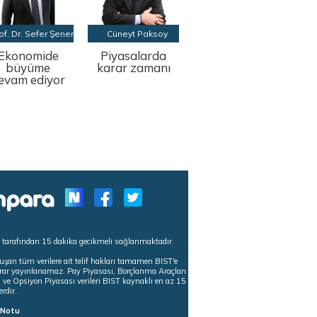
of. Dr. Sefer Şener
Cüneyt Paksoy
Ekonomide
Piyasalarda
büyüme
karar zamanı
evam ediyor
s tarafından 15 dakika gecikmeli sağlanmaktadır.
uşan tüm verilere ait telif hakları tamamen BIST'e
tekrar yayınlanamaz. Pay Piyasası, Borçlanma Araçları
m ve Opsiyon Piyasası verileri BIST kaynaklı en az 15
erdir.
ı Notu