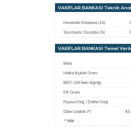
VAKIFLAR BANKASI Teknik Anal
Hareketli Ortalama (10)
Stochastic Oscilator (5)
VAKIFLAR BANKASI Temel Veril
Beta
Halka Açıklık Oranı
BIST-100'deki Ağırlğı
F/K Oranı
Piyasa Değ. / Defter Değ
43
Dibe Uzaklık (*)
* Yıllık