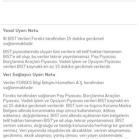
Yasal Uyarı Notu
© BİST Verileri Foreks tarafından 15 dakika gecikmeli
sağlanmaktadır.
BIST piyasalarında oluşan tüm verilere ait telif hakları tamamen
BIST'e ait olup, bu veriler tekrar yayınlanamaz. Pay Piyasası,
Borçlanma Araçları Piyasası, Vadeli İşlem ve Opsiyon Piyasası
verileri BIST kaynaklı en az 15 dakika gecikmeli verilerdir.
Veri Sağlayıcı Uyarı Notu
Veriler FOREKS Bilgi İletişim Hizmetleri A.Ş. tarafından
sağlanmaktadır.
Foreks tarafından sağlanan Pay Piyasası, Borçlanma Araçları
Piyasası, Vadeli İşlem ve Opsiyon Piyasası verileri BIST kaynaklı en
az 15 dakika gecikmeli verilerdir. BIST isim ve logosu Koruma Marka
Belgesi altında korunmakta olup izinsiz kullanılamaz, iktibas
edilemez, değiştirilemez. BIST ismi altında açıklanan tüm belgelerin
telif hakları tamamen BIST'ye ait olup, tekrar yayınlanamaz. BIST,
verinin sekansı, doğruluğu ve tamlığı konusunda herhangi bir garanti
vermez. Veri yayınında oluşabilecek aksaklıklar, verinin ulaşmaması,
gecikmesi, eksik ulaşması, yanlış olması, veri yayın sistemindeki