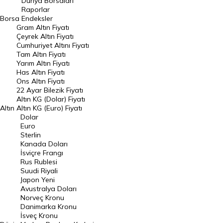
Dünya Borsaları
Raporlar
Dünya Borsaları
Borsa
Endeksler
Gram Altın Fiyatı
Raporlar
Çeyrek Altın Fiyatı
Endeksler
Cumhuriyet Altını Fiyatı
Tam Altın Fiyatı
Yarım Altın Fiyatı
DÖVİZ
Has Altın Fiyatı
Ons Altın Fiyatı
Döviz Kuru
22 Ayar Bilezik Fiyatı
Dolar Kuru
Altın KG (Dolar) Fiyatı
Altın
Altın KG (Euro) Fiyatı
Euro Kuru
Dolar
Euro
Pound Kuru
Sterlin
Kanada Doları
Frank Kuru
İsviçre Frangı
Riyal Kuru
Rus Rublesi
Suudi Riyali
Avustralya Doları
Japon Yeni
Avustralya Doları
Danimarka Kronu Kuru
Norveç Kronu
Danimarka Kronu
Kanada Doları Kuru
İsveç Kronu