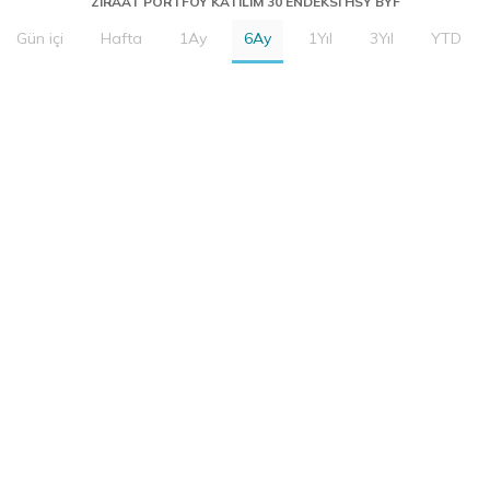
ZIRAAT PORTFOY KATILIM 30 ENDEKSI HSY BYF
Gün içi
Hafta
1Ay
6Ay
1Yıl
3Yıl
YTD