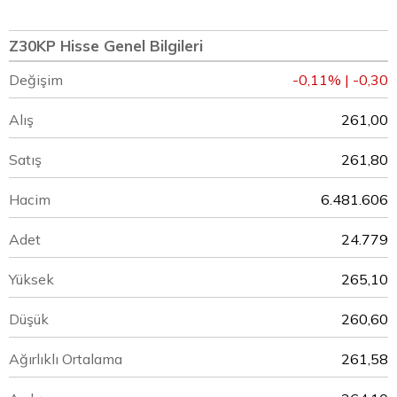
Z30KP Hisse Genel Bilgileri
Değişim
-0,11% | -0,30
Alış
261,00
Satış
261,80
Hacim
6.481.606
Adet
24.779
Yüksek
265,10
Düşük
260,60
Ağırlıklı Ortalama
261,58