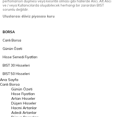
perfomansın düşmesi veya kesintili olması gibi hallerde Alıcı, Alt Alıcı
ve / veya Kullanıcılarda oluşabilecek herhangi bir zarardan BIST
sorumlu değildir.
Uluslarası döviz piyasası kuru
BORSA
Canlı Borsa
Günün Özeti
Hisse Senedi Fiyatları
BIST 30 Hisseleri
BIST 50 Hisseleri
Ana Sayfa
BIST 100 Hisseleri
Canlı Borsa
Günün Özeti
En Çok Artan Hisseler
Hisse Fiyatları
Artan Hisseler
En Çok Düşen Hisseler
Düşen Hisseler
Hacmi Artanlar
Hacmi Artanlar
Adedi Artanlar
Geçmiş Kapanışlar