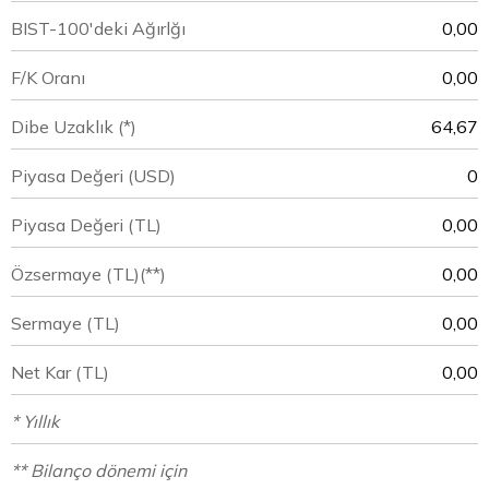
BIST-100'deki Ağırlğı
0,00
F/K Oranı
0,00
Dibe Uzaklık (*)
64,67
Piyasa Değeri
(USD)
0
Piyasa Değeri
(TL)
0,00
Özsermaye
(TL)(**)
0,00
Sermaye
(TL)
0,00
Net Kar
(TL)
0,00
* Yıllık
** Bilanço dönemi için