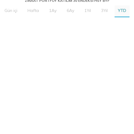
ZIRAAT PORTFOY KATILIM 30 ENDEKSI HSY BYF
Gün içi
Hafta
1Ay
6Ay
1Yıl
3Yıl
YTD