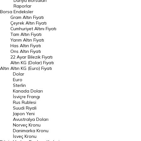
Dünya Borsaları
Raporlar
Dünya Borsaları
Borsa
Endeksler
Gram Altın Fiyatı
Raporlar
Çeyrek Altın Fiyatı
Endeksler
Cumhuriyet Altını Fiyatı
Tam Altın Fiyatı
Yarım Altın Fiyatı
DÖVİZ
Has Altın Fiyatı
Ons Altın Fiyatı
Döviz Kuru
22 Ayar Bilezik Fiyatı
Dolar Kuru
Altın KG (Dolar) Fiyatı
Altın
Altın KG (Euro) Fiyatı
Euro Kuru
Dolar
Euro
Pound Kuru
Sterlin
Kanada Doları
Frank Kuru
İsviçre Frangı
Riyal Kuru
Rus Rublesi
Suudi Riyali
Avustralya Doları
Japon Yeni
Avustralya Doları
Danimarka Kronu Kuru
Norveç Kronu
Danimarka Kronu
Kanada Doları Kuru
İsveç Kronu