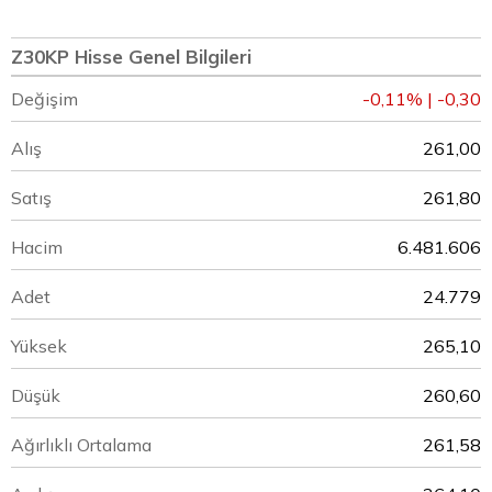
Z30KP Hisse Genel Bilgileri
Değişim
-0,11% | -0,30
Alış
261,00
Satış
261,80
Hacim
6.481.606
Adet
24.779
Yüksek
265,10
Düşük
260,60
Ağırlıklı Ortalama
261,58