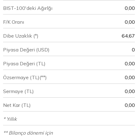
BIST-100'deki Ağırlğı
0,00
F/K Oranı
0,00
Dibe Uzaklık (*)
64,67
Piyasa Değeri
(USD)
0
Piyasa Değeri
(TL)
0,00
Özsermaye
(TL)(**)
0,00
Sermaye
(TL)
0,00
Net Kar
(TL)
0,00
* Yıllık
** Bilanço dönemi için