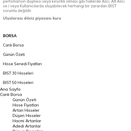
perfomansın düşmesi veya kesintili olması gibi hallerde Alıcı, Alt Alıcı
ve / veya Kullanıcılarda oluşabilecek herhangi bir zarardan BIST
sorumlu değildir.
Uluslarası döviz piyasası kuru
BORSA
Canlı Borsa
Günün Özeti
Hisse Senedi Fiyatları
BIST 30 Hisseleri
BIST 50 Hisseleri
Ana Sayfa
BIST 100 Hisseleri
Canlı Borsa
Günün Özeti
En Çok Artan Hisseler
Hisse Fiyatları
Artan Hisseler
En Çok Düşen Hisseler
Düşen Hisseler
Hacmi Artanlar
Hacmi Artanlar
Adedi Artanlar
Geçmiş Kapanışlar