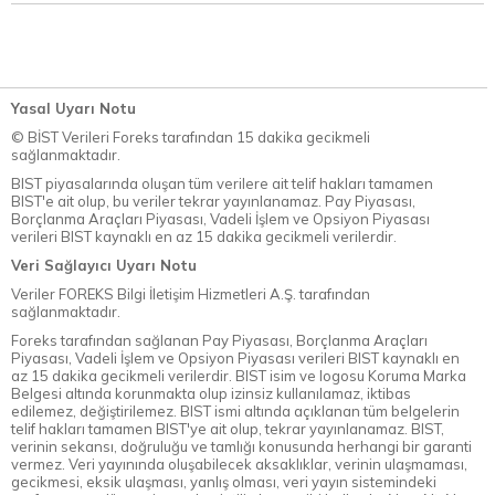
Yasal Uyarı Notu
© BİST Verileri Foreks tarafından 15 dakika gecikmeli
sağlanmaktadır.
BIST piyasalarında oluşan tüm verilere ait telif hakları tamamen
BIST'e ait olup, bu veriler tekrar yayınlanamaz. Pay Piyasası,
Borçlanma Araçları Piyasası, Vadeli İşlem ve Opsiyon Piyasası
verileri BIST kaynaklı en az 15 dakika gecikmeli verilerdir.
Veri Sağlayıcı Uyarı Notu
Veriler FOREKS Bilgi İletişim Hizmetleri A.Ş. tarafından
sağlanmaktadır.
Foreks tarafından sağlanan Pay Piyasası, Borçlanma Araçları
Piyasası, Vadeli İşlem ve Opsiyon Piyasası verileri BIST kaynaklı en
az 15 dakika gecikmeli verilerdir. BIST isim ve logosu Koruma Marka
Belgesi altında korunmakta olup izinsiz kullanılamaz, iktibas
edilemez, değiştirilemez. BIST ismi altında açıklanan tüm belgelerin
telif hakları tamamen BIST'ye ait olup, tekrar yayınlanamaz. BIST,
verinin sekansı, doğruluğu ve tamlığı konusunda herhangi bir garanti
vermez. Veri yayınında oluşabilecek aksaklıklar, verinin ulaşmaması,
gecikmesi, eksik ulaşması, yanlış olması, veri yayın sistemindeki